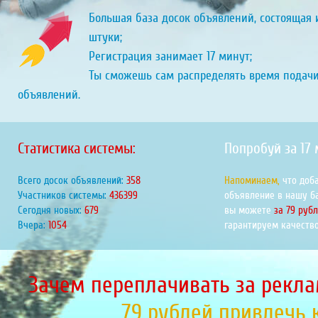
Большая база досок объявлений, состоящая и
штуки;
Регистрация занимает 17 минут;
Ты сможешь сам распределять время подач
объявлений.
Статистика системы:
Попробуй за 17
Всего досок объявлений:
417
Напоминаем,
что доб
Участников системы:
508526
объявление в нашу б
Сегодня новых:
791
вы можете
за 79 руб
Вчера:
1229
гарантируем качество
Зачем переплачивать за рекла
79 рублей привлечь 