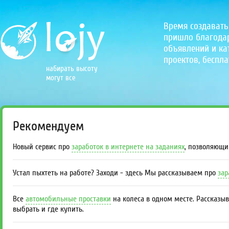
Время создавать
пришло благодаря
объявлений и кат
проектов, беспла
набирать высоту
могут все
Рекомендуем
Новый сервис про
заработок в интернете на заданиях
, позволяющи
Устал пыхтеть на работе? Заходи - здесь Мы рассказываем про
зар
Все
автомобильные проставки
на колеса в одном месте. Рассказы
выбрать и где купить.