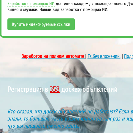
Заработок с помощью ИИ
доступен каждому с помощью нового Дзен
видео и музыки. Новый вид заработка с помощью ИИ.
Купить индексируемые ссылки
Заработок на полном автомате
|
Fs.без вложений.
|
Подп
Регистрация в
417
досках объявлений
Кто сказал, что доски объявлений не работают? Если 
знали, то большая часть ваших клиентов как раз и ищу
что вы продаёте именно здесь.