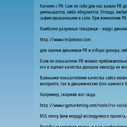
Начнем с PR. Сам по себе для нас важен PR д
уменьшается, либо обнуляется. Отсюда, люби
зафиксированными в сапе. При изменении PR г
Наиболее разумные товарищи – ведут динамик
http ://www.recipdonor.com
для оценки динамики PR и отборе донора, либ
Если по показателю PR можно приблизительно
его в оценке качества доноров никогда не ис
Важными показателями качества сайта являю
интернете, так и динамические (что намного
Например, скормив вот сюда:
http ://www.rypmarketing.com/tools/rss-socia
RSS ленту (или морду) исследуемого проекта
Подобных сервисов много, и вам необходимо