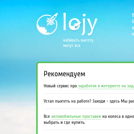
б
к
п
набирать высоту
могут все
Рекомендуем
Новый сервис про
заработок в интернете на за
Устал пыхтеть на работе? Заходи - здесь Мы р
Все
автомобильные проставки
на колеса в одно
выбрать и где купить.