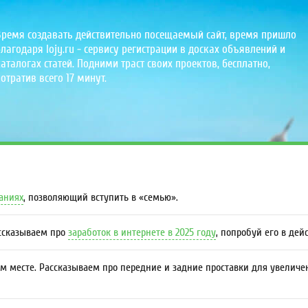
Время создавать действительно посещаемый сайт, время пришло
лагодаря lojy.ru - сервису регистрации в досках объявлений и
аталогах статей. Подними траст своих проектов, бесплатно,
отратив всего 17 минут.
даниях
, позволяющий вступить в «семью».
ассказываем про
заработок в интернете в 2025 году
, попробуй его в дей
м месте. Рассказываем про передние и задние проставки для увеличе