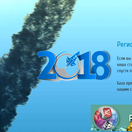
Регис
Если вы 
наша ст
спустя п
База пр
нашим се