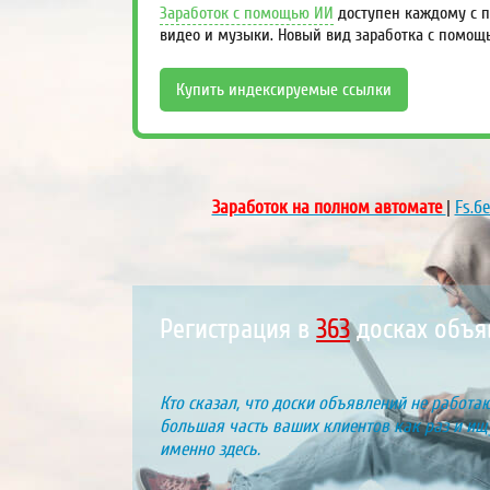
Заработок с помощью ИИ
доступен каждому с п
видео и музыки. Новый вид заработка с помощ
Купить индексируемые ссылки
Заработок на полном автомате
|
Fs.б
Регистрация в
425
досках объ
Кто сказал, что доски объявлений не работаю
большая часть ваших клиентов как раз и ищу
именно здесь.