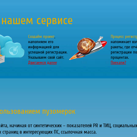
 нашем сервисе
Создаём проект
,
Процесс регист
наполняем его
напоминает вз
информацией для
ракеты, где отч
успешной регистрации.
регистрации по
Указываем свой сайт.
процентах.
Двигаемся далее
Поехали?
пользованием пузомерок
та, начиная от синтетических – показателей PR и ТИЦ, социальных 
 страниц в интересующих ПС, ссылочная масса.