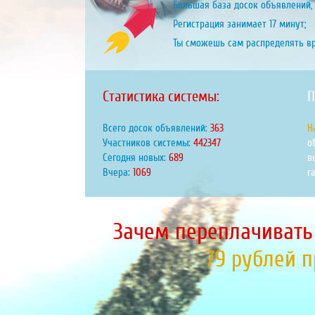
Большая база досок объявлений, 
Регистрация занимает 17 минут;
Ты сможешь сам распределять в
Статистика системы:
П
Всего досок объявлений:
425
Н
Участников системы:
517964
о
Сегодня новых:
806
в
Вчера:
1251
г
Зачем переплачивать
79 рублей 