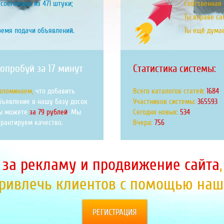
состоящая из 471 штуки;
Собственная б
Ты вправе са
ремя подачи объявлений.
Ты ещё дума
опробуй за 17 минут
Статистика системы:
апоминаем,
что добавить
Всего каталогов статей:
1971
бъявление в нашу базу досок
Участников системы:
428090
ы можете
за 79 рублей
. Мы
Сегодня новых:
625
арантируем качество.
Вчера:
886
 за рекламу и продвижение сайта
привлечь клиентов с помощью наше
РЕГИСТРАЦИЯ