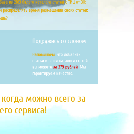
аза из 2183 белого каталога статей с ТИЦ от 30;
м распределять время размещения своих статей;
ешь?
Подружись со слоном
Напоминаем,
что добавить
статьи в наши каталоги статей
вы можете
за 379 рублей
. Мы
гарантируем качество.
, когда можно всего за
го сервиса!