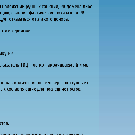
при наложении ручных санкций, PR домена либо
ацию, сравнив фактические показатели PR с
ует отказаться от этакого донора.
 этим сервисом:
йку PR.
показатель ТИЦ – легко накручиваемый и мы
ть как количественные чекеры, доступные в
ных составляющих для последних постов.
стов.
едуемым проектом для оценки качестива.