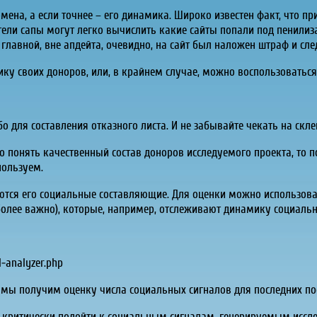
омена, а если точнее – его динамика. Широко известен факт, что 
тели сапы могут легко вычислить какие сайты попали под пенилиз
лавной, вне апдейта, очевидно, на сайт был наложен штраф и след
у своих доноров, или, в крайнем случае, можно воспользоваться
о для составления отказного листа. И не забывайте чекать на скле
 понять качественный состав доноров исследуемого проекта, то 
пользуем.
тся его социальные составляющие. Для оценки можно использова
 более важно), которые, например, отслеживают динамику социаль
l-analyzer.php
, мы получим оценку числа социальных сигналов для последних по
 критически подойти к социальным сигналам, генерируемым иссл