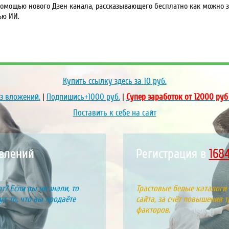
омощью нового Дзен канала, рассказывающего бесплатно как можно за
ью ИИ.
Купить ссылку здесь за
10
руб.
ез вложений.
|
Подпишись+1000 руб.
|
Супер заработок от 12000 руб
Поставить к себе на сайт
явлений
Регистрация в
1971
т? Если вы не знали, то
Трастовые белые каталоги
т, то, что вы продаёте
сайта, за счёт повышения т
факторов.