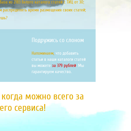
аза из 2183 белого каталога статей с ТИЦ от 30;
м распределять время размещения своих статей;
ешь?
Подружись со слоном
Напоминаем,
что добавить
статьи в наши каталоги статей
вы можете
за 379 рублей
. Мы
гарантируем качество.
, когда можно всего за
го сервиса!