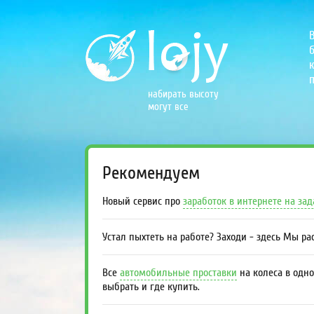
б
к
п
набирать высоту
могут все
Рекомендуем
Новый сервис про
заработок в интернете на за
Устал пыхтеть на работе? Заходи - здесь Мы р
Все
автомобильные проставки
на колеса в одно
выбрать и где купить.