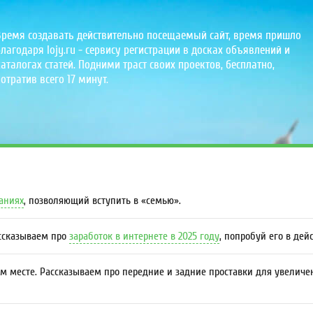
Время создавать действительно посещаемый сайт, время пришло
лагодаря lojy.ru - сервису регистрации в досках объявлений и
аталогах статей. Подними траст своих проектов, бесплатно,
отратив всего 17 минут.
даниях
, позволяющий вступить в «семью».
ассказываем про
заработок в интернете в 2025 году
, попробуй его в дей
м месте. Рассказываем про передние и задние проставки для увеличе