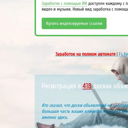
Заработок с помощью ИИ
доступен каждому с п
видео и музыки. Новый вид заработка с помощ
Купить индексируемые ссылки
Заработок на полном автомате
|
Fs.б
Регистрация в
459
досках объ
Кто сказал, что доски объявлений не работаю
большая часть ваших клиентов как раз и ищу
именно здесь.