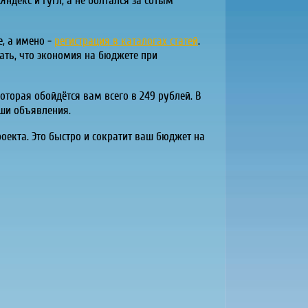
ндекс и Гугл, а не болтался за сотым
, а имено -
регистрация в каталогах статей
.
мать, что экономия на бюджете при
оторая обойдётся вам всего в 249 рублей. В
аши объявления.
роекта. Это быстро и сократит ваш бюджет на