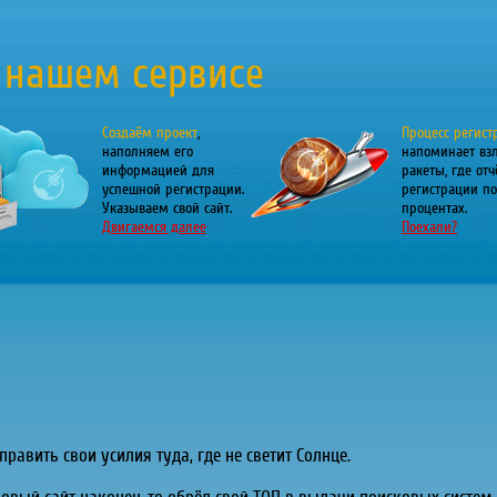
 нашем сервисе
Создаём проект
,
Процесс регист
наполняем его
напоминает вз
информацией для
ракеты, где отч
успешной регистрации.
регистрации по
Указываем свой сайт.
процентах.
Двигаемся далее
Поехали?
равить свои усилия туда, где не светит Солнце.