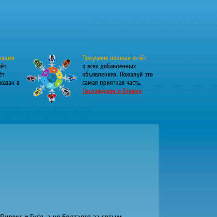
рации
Получаем полный отчёт
лёт
о всех добавленных
ёт
объявлениях. Пожалуй это
казан в
самая приятная часть.
Наслаждаемся бэками