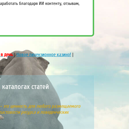
работать благодаря ИИ контенту, отзывам,
 в день
|
Новое лицензионное казино!
|
0
каталогах статей
 – это ценность для любого размещаемого
растовости ресурса и поведенческих