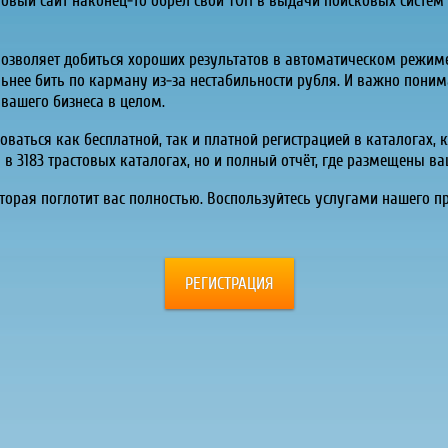
овый сайт наконец-то обрёл свой ТОП в выдачи поисковых систем Я
зволяет добиться хороших результатов в автоматическом режиме
ольнее бить по карману из-за нестабильности рубля. И важно пони
вашего бизнеса в целом.
ваться как бесплатной, так и платной регистрацией в каталогах, к
 в 3183 трастовых каталогах, но и полный отчёт, где размещены в
оторая поглотит вас полностью. Воспользуйтесь услугами нашего п
РЕГИСТРАЦИЯ