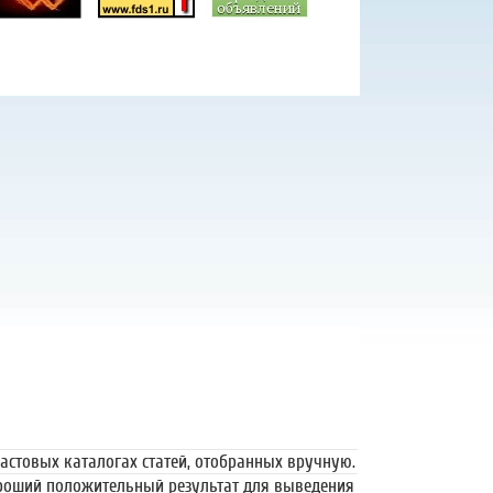
тная регистрация
379 руб.
астовых каталогах статей, отобранных вручную.
ороший положительный результат для выведения