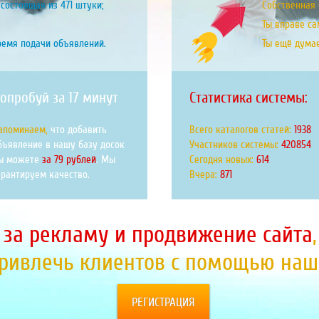
состоящая из 471 штуки;
Собственная б
Ты вправе са
ремя подачи объявлений.
Ты ещё дума
опробуй за 17 минут
Статистика системы:
апоминаем,
что добавить
Всего каталогов статей:
2130
бъявление в нашу базу досок
Участников системы:
462594
ы можете
за 79 рублей
. Мы
Сегодня новых:
675
арантируем качество.
Вчера:
957
 за рекламу и продвижение сайта
привлечь клиентов с помощью наше
РЕГИСТРАЦИЯ