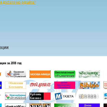
и достаточно рерайта?
ации
ации за 2018 год