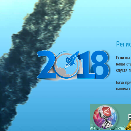
Регис
Если вы 
наша ст
спустя п
База пр
нашим се