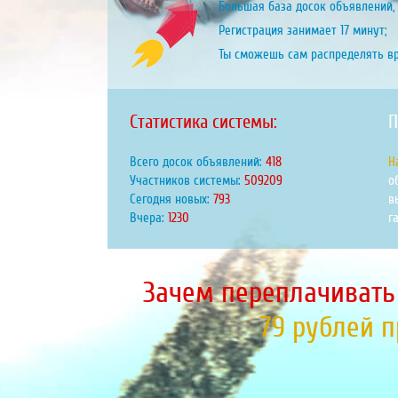
Большая база досок объявлений, 
Регистрация занимает 17 минут;
Ты сможешь сам распределять в
Статистика системы:
П
Всего досок объявлений:
459
Н
Участников системы:
559712
о
Сегодня новых:
871
в
Вчера:
1352
г
Зачем переплачивать
79 рублей 