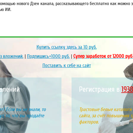
омощью нового Дзен канала, рассказывающего бесплатно как можно за
ью ИИ.
Купить ссылку здесь за
10
руб.
ез вложений.
|
Подпишись+1000 руб.
|
Супер заработок от 12000 руб
Поставить к себе на сайт
явлений
Регистрация в
213
т? Если вы не знали, то
Трастовые белые каталоги
т, то, что вы продаёте
сайта, за счёт повышения т
факторов.