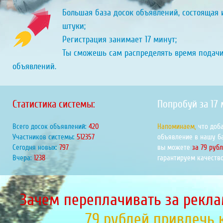
Большая база досок объявлений, состоящая и
штуки;
Регистрация занимает 17 минут;
Ты сможешь сам распределять время подач
объявлений.
Статистика системы:
Попробуй за 17
Всего досок объявлений:
460
Напоминаем,
что доб
Участников системы:
561161
объявление в нашу б
Сегодня новых:
873
вы можете
за 79 руб
Вчера:
1356
гарантируем качество
Зачем переплачивать за рекла
79 рублей привлечь 