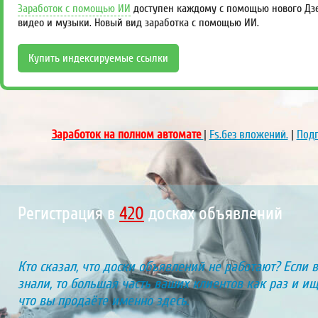
Заработок с помощью ИИ
доступен каждому с помощью нового Дзен
видео и музыки. Новый вид заработка с помощью ИИ.
Купить индексируемые ссылки
Заработок на полном автомате
|
Fs.без вложений.
|
Подп
Регистрация в
460
досках объявлений
Кто сказал, что доски объявлений не работают? Если 
знали, то большая часть ваших клиентов как раз и ищу
что вы продаёте именно здесь.