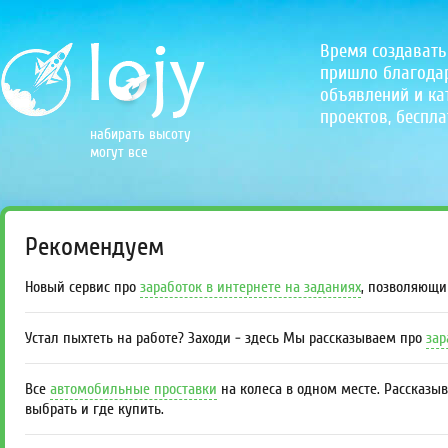
Время создавать
пришло благодаря
объявлений и кат
проектов, беспла
набирать высоту
могут все
Рекомендуем
Новый сервис про
заработок в интернете на заданиях
, позволяющи
Устал пыхтеть на работе? Заходи - здесь Мы рассказываем про
зар
Все
автомобильные проставки
на колеса в одном месте. Рассказы
выбрать и где купить.