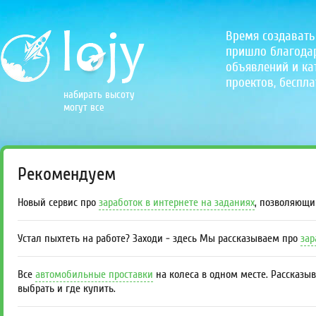
Время создавать
пришло благодаря
объявлений и кат
проектов, беспла
набирать высоту
могут все
Рекомендуем
Новый сервис про
заработок в интернете на заданиях
, позволяющи
Устал пыхтеть на работе? Заходи - здесь Мы рассказываем про
зар
Все
автомобильные проставки
на колеса в одном месте. Рассказы
выбрать и где купить.