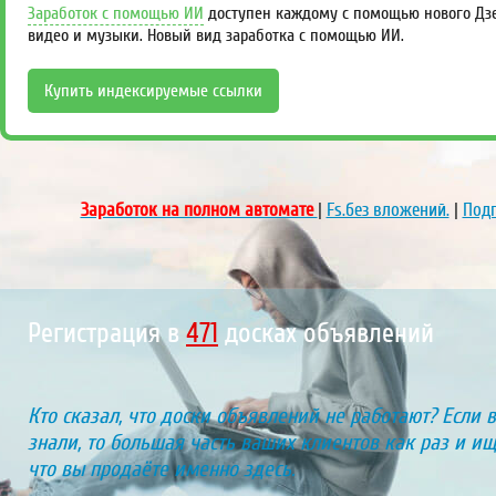
Заработок с помощью ИИ
доступен каждому с помощью нового Дзен
видео и музыки. Новый вид заработка с помощью ИИ.
Купить индексируемые ссылки
Заработок на полном автомате
|
Fs.без вложений.
|
Подп
Регистрация в
471
досках объявлений
Кто сказал, что доски объявлений не работают? Если 
знали, то большая часть ваших клиентов как раз и ищу
что вы продаёте именно здесь.