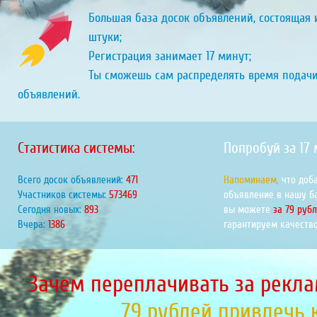
Большая база досок объявлений, состоящая и
штуки;
Регистрация занимает 17 минут;
Ты сможешь сам распределять время подач
объявлений.
Статистика системы:
Попробуй за 17
Всего досок объявлений:
471
Напоминаем,
что доб
Участников системы:
573469
объявление в нашу б
Сегодня новых:
893
вы можете
за 79 руб
Вчера:
1386
гарантируем качество
Зачем переплачивать за рекла
79 рублей привлечь 