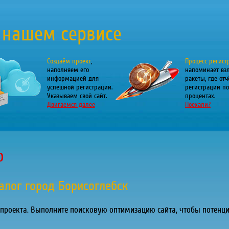
 нашем сервисе
Создаём проект
,
Процесс регист
наполняем его
напоминает вз
информацией для
ракеты, где отч
успешной регистрации.
регистрации по
Указываем свой сайт.
процентах.
Двигаемся далее
Поехали?
о
алог город Борисоглебск
 проекта. Выполните поисковую оптимизацию сайта, чтобы потенц