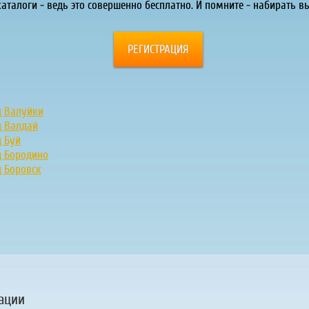
каталоги - ведь это совершенно бесплатно. И помните - набирать вы
РЕГИСТРАЦИЯ
д Валуйки
д Валдай
д Буй
д Бородино
д Боровск
ации