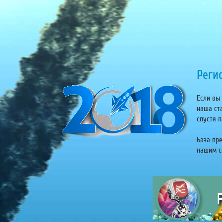
Регис
Если вы 
наша ст
спустя п
База пр
нашим се