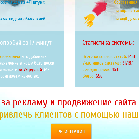
состоящая из 471 штуки;
Собственная б
Ты вправе са
ремя подачи объявлений.
Ты ещё дума
опробуй за 17 минут
Статистика системы:
апоминаем,
что добавить
Всего каталогов статей:
1808
бъявление в нашу базу досок
Участников системы:
392637
ы можете
за 79 рублей
. Мы
Сегодня новых:
573
арантируем качество.
Вчера:
812
 за рекламу и продвижение сайта
привлечь клиентов с помощью наше
РЕГИСТРАЦИЯ