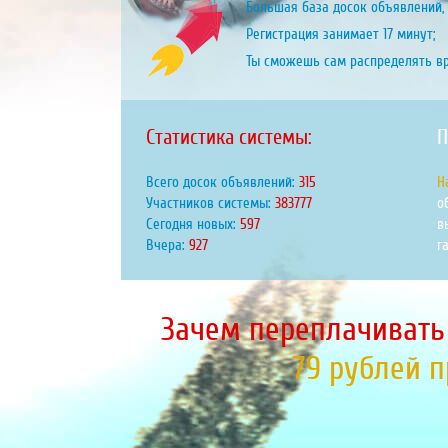
Большая база досок объявлений, 
Регистрация занимает 17 минут;
Ты сможешь сам распределять в
Статистика системы:
П
Всего досок объявлений:
390
Н
Участников системы:
475068
о
Сегодня новых:
739
в
Вчера:
1148
г
Зачем переплачивать
79 рублей 