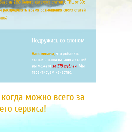
аза из 2183 белого каталога статей с ТИЦ от 30;
м распределять время размещения своих статей;
ешь?
Подружись со слоном
Напоминаем,
что добавить
статьи в наши каталоги статей
вы можете
за 379 рублей
. Мы
гарантируем качество.
, когда можно всего за
го сервиса!