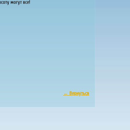
соту могут все!
←
Вернуться