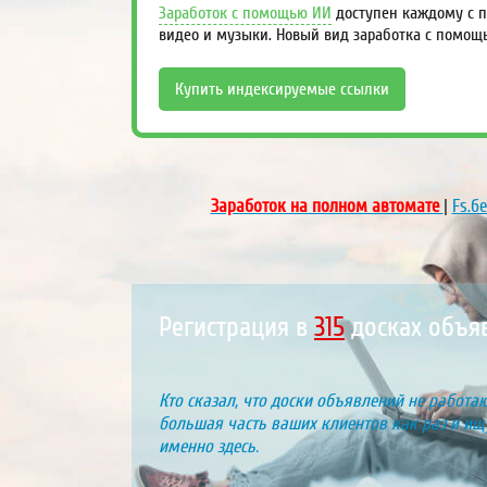
Заработок с помощью ИИ
доступен каждому с п
видео и музыки. Новый вид заработка с помощ
Купить индексируемые ссылки
Заработок на полном автомате
|
Fs.б
Регистрация в
390
досках объ
Кто сказал, что доски объявлений не работаю
большая часть ваших клиентов как раз и ищу
именно здесь.