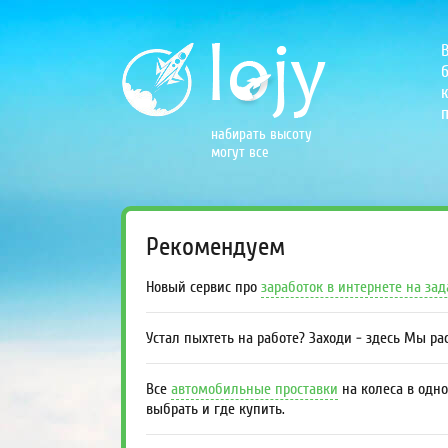
б
к
п
набирать высоту
могут все
Рекомендуем
Новый сервис про
заработок в интернете на за
Устал пыхтеть на работе? Заходи - здесь Мы р
Все
автомобильные проставки
на колеса в одно
выбрать и где купить.