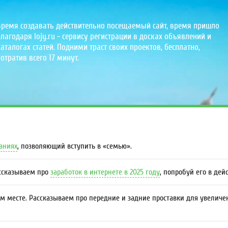
Время создавать действительно посещаемый сайт, время пришло
лагодаря lojy.ru - сервису регистрации в досках объявлений и
аталогах статей. Подними траст своих проектов, бесплатно,
отратив всего 17 минут.
даниях
, позволяющий вступить в «семью».
ассказываем про
заработок в интернете в 2025 году
, попробуй его в дей
м месте. Рассказываем про передние и задние проставки для увеличе