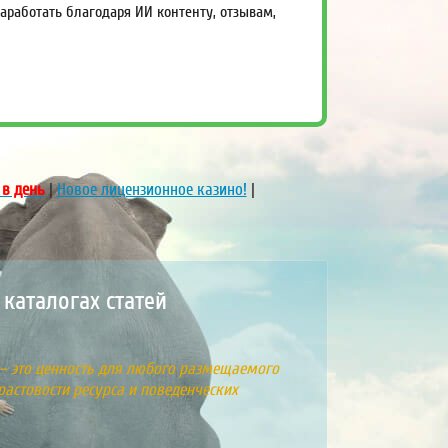
работать благодаря ИИ контенту, отзывам,
 в день
|
Новое лицензионное казино!
|
8
каталогах статей
 – это ценность для любого размещаемого
растовости ресурса и поведенческих