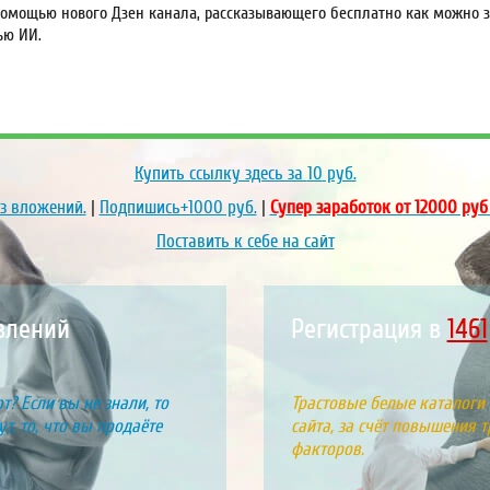
омощью нового Дзен канала, рассказывающего бесплатно как можно за
ью ИИ.
Купить ссылку здесь за
10
руб.
ез вложений.
|
Подпишись+1000 руб.
|
Супер заработок от 12000 руб
Поставить к себе на сайт
явлений
Регистрация в
180
т? Если вы не знали, то
Трастовые белые каталоги
т, то, что вы продаёте
сайта, за счёт повышения т
факторов.