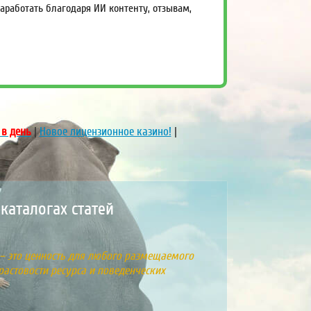
работать благодаря ИИ контенту, отзывам,
 в день
|
Новое лицензионное казино!
|
каталогах статей
 – это ценность для любого размещаемого
растовости ресурса и поведенческих