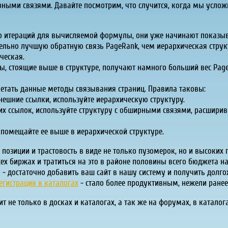
ирными связями. Давайте посмотрим, что случится, когда мы усло
ко итераций для вычисляемой формулы, они уже начинают показыв
ельно лучшую обратную связь PageRank, чем иерархическая струк
ческая.
ы, стоящие выше в структуре, получают намного больший вес Page
очетать данные методы связывания страниц. Правила таковы:
внешние ссылки, используйте иерархическую структуру.
шних ссылок, используйте структуру с обширными связями, расшири
, помещайте ее выше в иерархической структуре.
позиции и трастовость в виде не только пузомерок, но и высоких
ех биржах и тратиться на это в районе половины всего бюджета на 
 достаточно добавить ваш сайт в нашу систему и получить долгож
егистрация в каталогах
- стало более продуктивным, нежели ранее
т не только в досках и каталогах, а так же на форумах, в катало