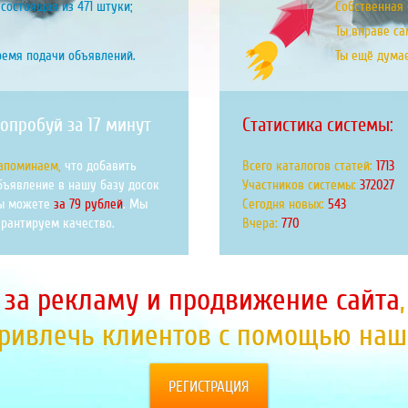
состоящая из 471 штуки;
Собственная б
Ты вправе са
ремя подачи объявлений.
Ты ещё дума
опробуй за 17 минут
Статистика системы:
апоминаем,
что добавить
Всего каталогов статей:
1992
бъявление в нашу базу досок
Участников системы:
432523
ы можете
за 79 рублей
. Мы
Сегодня новых:
631
арантируем качество.
Вчера:
895
 за рекламу и продвижение сайта
привлечь клиентов с помощью наше
РЕГИСТРАЦИЯ