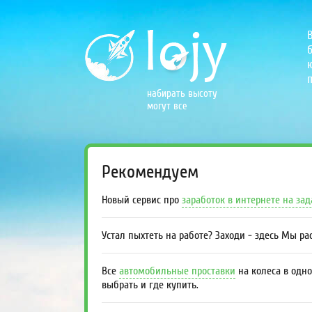
б
к
п
набирать высоту
могут все
Рекомендуем
Новый сервис про
заработок в интернете на за
Устал пыхтеть на работе? Заходи - здесь Мы р
Все
автомобильные проставки
на колеса в одно
выбрать и где купить.