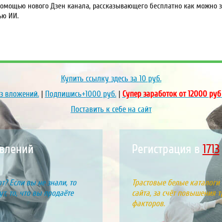
омощью нового Дзен канала, рассказывающего бесплатно как можно за
ью ИИ.
Купить ссылку здесь за
10
руб.
ез вложений.
|
Подпишись+1000 руб.
|
Супер заработок от 12000 руб
Поставить к себе на сайт
явлений
Регистрация в
1992
т? Если вы не знали, то
Трастовые белые каталоги
т, то, что вы продаёте
сайта, за счёт повышения т
факторов.