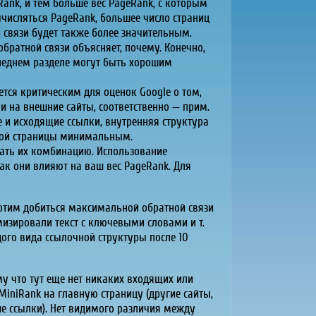
ank, и тем больше вес PageRank, с которым
ычисляться PageRank, большее число страниц
й связи будет также более значительным.
братной связи объясняет, почему. Конечно,
следнем разделе могут быть хорошим
ется критическим для оценок Google о том,
и на внешние сайты, соответственно — прим.
е и исходящие ссылки, внутренняя структура
 этой страницы минимальным.
вать их комбинацию. Использование
как они влияют на ваш вес PageRank. Для
хотим добиться максимальной обратной связи
имизировали текст с ключевыми словами и т.
дого вида ссылочной структуры после 10
му что тут еще нет никаких входящих или
MiniRank на главную страницу (другие сайты,
ие ссылки). Нет видимого различия между