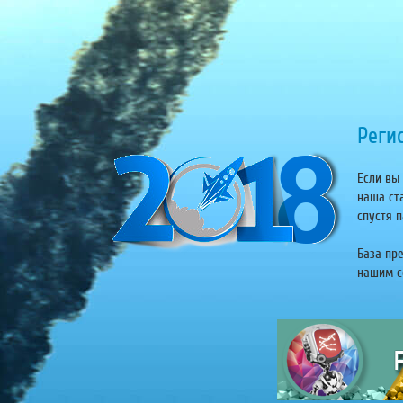
Регис
Если вы 
наша ст
спустя п
База пр
нашим се