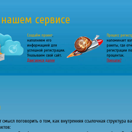
 нашем сервисе
Создаём проект
,
Процесс регист
наполняем его
напоминает вз
информацией для
ракеты, где отч
успешной регистрации.
регистрации по
Указываем свой сайт.
процентах.
Двигаемся далее
Поехали?
и
 смысл поговорить о том, как внутренняя ссылочная структура ва
ктов: