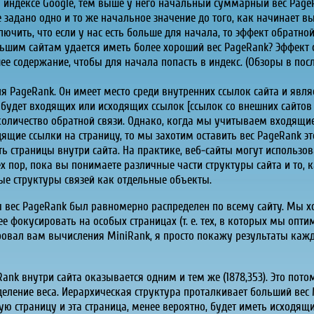
 индексе Google, тем выше у него начальный суммарный вес PageR
 задано одно и то же начальное значение до того, как начинает в
ючить, что если у нас есть больше для начала, то эффект обратно
ьшим сайтам удается иметь более хороший вес PageRank? Эффект о
е содержание, чтобы для начала попасть в индекс. (Обзоры в по
ля PageRank. Он имеет место среди внутренних ссылок сайта и явля
 будет входящих или исходящих ссылок [ссылок со внешних сайтов 
ое количество обратной связи. Однако, когда мы учитываем входящи
одящие ссылки на страницу, то мы захотим оставить вес PageRank
ь страницы внутри сайта. На практике, веб-сайты могут использо
 пор, пока вы понимаете различные части структуры сайта и то, 
ые структуры связей как отдельные объекты.
ы вес PageRank был равномерно распределен по всему сайту. Мы 
е фокусировать на особых страницах (т. е. тех, в которых мы опт
ировал вам вычисления MiniRank, я просто покажу результаты каж
nk внутри сайта оказывается одним и тем же (1878,353). Это пото
деление веса. Иерархическая структура проталкивает больший вес 
ую страницу и эта страница, менее вероятно, будет иметь исходящ