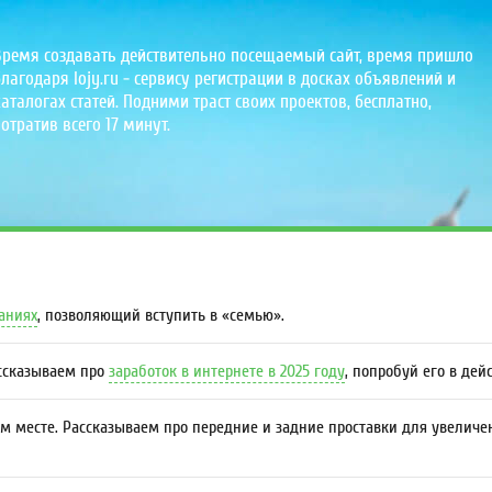
Время создавать действительно посещаемый сайт, время пришло
лагодаря lojy.ru - сервису регистрации в досках объявлений и
аталогах статей. Подними траст своих проектов, бесплатно,
отратив всего 17 минут.
даниях
, позволяющий вступить в «семью».
ассказываем про
заработок в интернете в 2025 году
, попробуй его в дей
м месте. Рассказываем про передние и задние проставки для увеличе