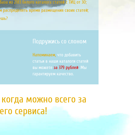
аза из 2183 белого каталога статей с ТИЦ от 30;
м распределять время размещения своих статей;
ешь?
Подружись со слоном
Напоминаем,
что добавить
статьи в наши каталоги статей
вы можете
за 379 рублей
. Мы
гарантируем качество.
, когда можно всего за
го сервиса!