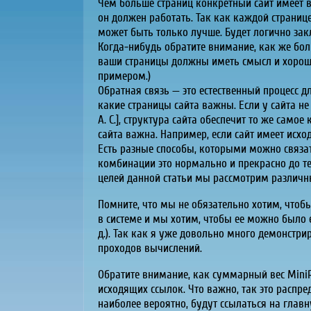
Чем больше страниц конкретный сайт имеет в
он должен работать. Так как каждой странице
может быть только лучше. Будет логично закл
Когда-нибудь обратите внимание, как же бол
ваши страницы должны иметь смысл и хороше
примером.)
Обратная связь — это естественный процесс д
какие страницы сайта важны. Если у сайта не
А. С.], структура сайта обеспечит то же сам
сайта важна. Например, если сайт имеет исх
Есть разные способы, которыми можно связат
комбинации это нормально и прекрасно до тех
целей данной статьи мы рассмотрим различн
Помните, что мы не обязательно хотим, чтоб
в системе и мы хотим, чтобы ее можно было е
д.). Так как я уже довольно много демонстр
проходов вычислений.
Обратите внимание, как суммарный вес MiniRa
исходящих ссылок. Что важно, так это распре
наиболее вероятно, будут ссылаться на главн