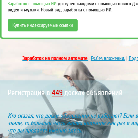
Заработок с помощью ИИ
доступен каждому с помощью нового Дзен
видео и музыки. Новый вид заработка с помощью ИИ.
Купить индексируемые ссылки
Заработок на полном автомате
|
Fs.без вложений.
|
Подп
Регистрация в
470
досках объявлений
Кто сказал, что доски объявлений не работают? Если 
знали, то большая часть ваших клиентов как раз и ищу
что вы продаёте именно здесь.