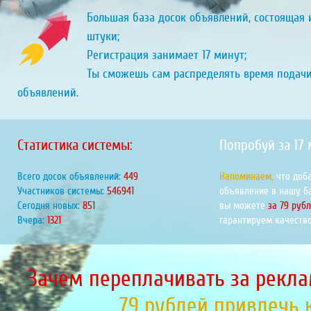
Большая база досок объявлений, состоящая и
штуки;
Регистрация занимает 17 минут;
Ты сможешь сам распределять время подач
объявлений.
Статистика системы:
Попробуй за 17
Всего досок объявлений:
470
Напоминаем,
что доб
Участников системы:
572430
объявление в нашу б
Сегодня новых:
891
вы можете
за 79 руб
Вчера:
1383
гарантируем качество
Зачем переплачивать за рекла
79 рублей привлечь 