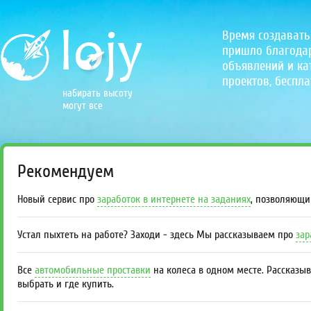
Время создавать
пришло благодаря
объявлений и кат
проектов, беспла
набирать высоту
могут все
Рекомендуем
Новый сервис про
заработок в интернете на заданиях
, позволяющи
Устал пыхтеть на работе? Заходи - здесь Мы рассказываем про
зар
Все
автомобильные проставки
на колеса в одном месте. Рассказы
выбрать и где купить.