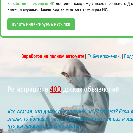
Заработок с помощью ИИ
доступен каждому с помощью нового Дзен
видео и музыки. Новый вид заработка с помощью ИИ.
Купить индексируемые ссылки
Заработок на полном автомате
|
Fs.без вложений.
|
Подп
Регистрация в
451
досках объявлений
Кто сказал, что доски объявлений не работают? Если 
знали, то большая часть ваших клиентов как раз и ищу
что вы продаёте именно здесь.