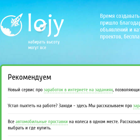
Время создавать
пришло благодаря
объявлений и кат
проектов, беспла
набирать высоту
могут все
Рекомендуем
Новый сервис про
заработок в интернете на заданиях
, позволяющи
Устал пыхтеть на работе? Заходи - здесь Мы рассказываем про
зар
Все
автомобильные проставки
на колеса в одном месте. Рассказы
выбрать и где купить.