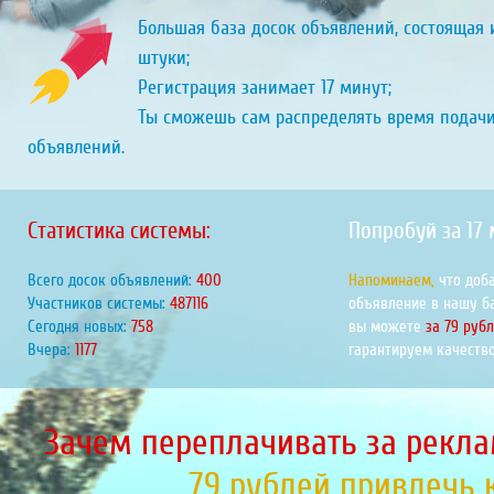
Большая база досок объявлений, состоящая и
штуки;
Регистрация занимает 17 минут;
Ты сможешь сам распределять время подач
объявлений.
Статистика системы:
Попробуй за 17
Всего досок объявлений:
451
Напоминаем,
что доб
Участников системы:
549202
объявление в нашу б
Сегодня новых:
855
вы можете
за 79 руб
Вчера:
1327
гарантируем качество
Зачем переплачивать за рекла
79 рублей привлечь 