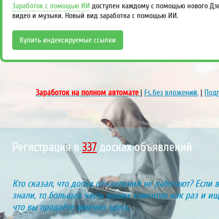
Заработок с помощью ИИ
доступен каждому с помощью нового Дзен
видео и музыки. Новый вид заработка с помощью ИИ.
Купить индексируемые ссылки
Заработок на полном автомате
|
Fs.без вложений.
|
Подп
Регистрация в
405
досках объявлений
Кто сказал, что доски объявлений не работают? Если 
знали, то большая часть ваших клиентов как раз и ищу
что вы продаёте именно здесь.