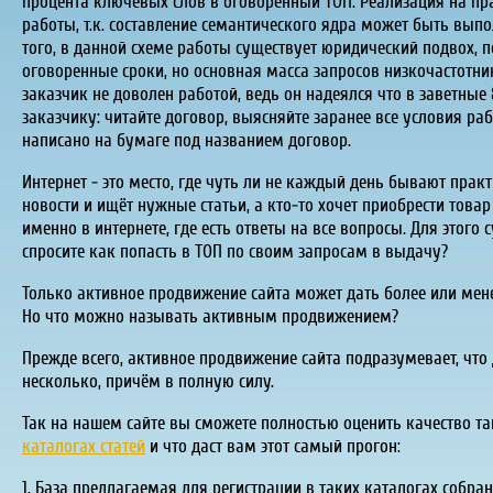
процента ключевых слов в оговоренный ТОП. Реализация на прак
работы, т.к. составление семантического ядра может быть выпо
того, в данной схеме работы существует юридический подвох, п
оговоренные сроки, но основная масса запросов низкочастотн
заказчик не доволен работой, ведь он надеялся что в заветны
заказчику: читайте договор, выясняйте заранее все условия раб
написано на бумаге под названием договор.
Интернет - это место, где чуть ли не каждый день бывают практ
новости и ищёт нужные статьи, а кто-то хочет приобрести товар
именно в интернете, где есть ответы на все вопросы. Для этого 
спросите как попасть в ТОП по своим запросам в выдачу?
Только активное продвижение сайта может дать более или мене
Но что можно называть активным продвижением?
Прежде всего, активное продвижение сайта подразумевает, что 
несколько, причём в полную силу.
Так на нашем сайте вы сможете полностью оценить качество т
каталогах статей
и что даст вам этот самый прогон:
1. База предлагаемая для регистрации в таких каталогах собр