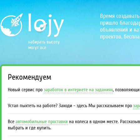
Время создавать
пришло благодаря
объявлений и кат
проектов, беспла
набирать высоту
могут все
Рекомендуем
Новый сервис про
заработок в интернете на заданиях
, позволяющи
Устал пыхтеть на работе? Заходи - здесь Мы рассказываем про
зар
Все
автомобильные проставки
на колеса в одном месте. Рассказы
выбрать и где купить.