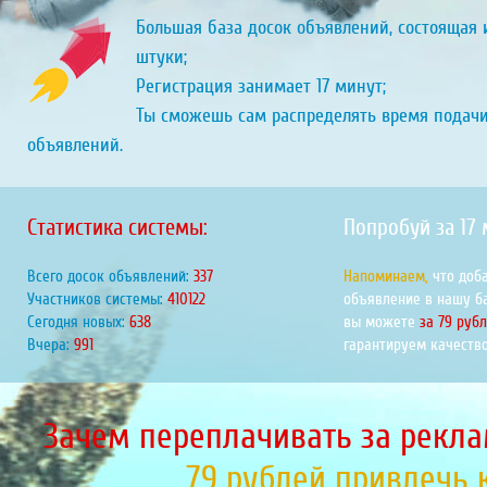
Большая база досок объявлений, состоящая и
штуки;
Регистрация занимает 17 минут;
Ты сможешь сам распределять время подач
объявлений.
Статистика системы:
Попробуй за 17
Всего досок объявлений:
405
Напоминаем,
что доб
Участников системы:
494082
объявление в нашу б
Сегодня новых:
769
вы можете
за 79 руб
Вчера:
1194
гарантируем качество
Зачем переплачивать за рекла
79 рублей привлечь 