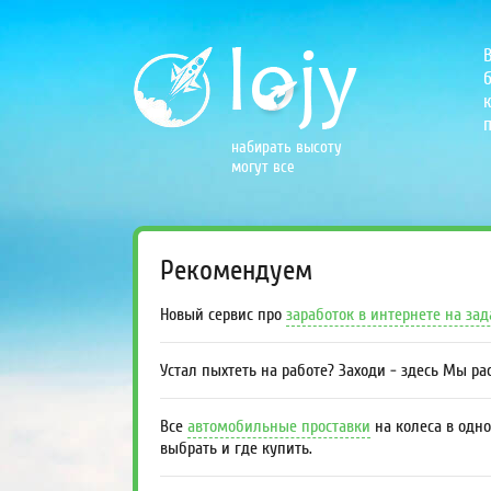
б
к
п
набирать высоту
могут все
Рекомендуем
Новый сервис про
заработок в интернете на за
Устал пыхтеть на работе? Заходи - здесь Мы р
Все
автомобильные проставки
на колеса в одно
выбрать и где купить.