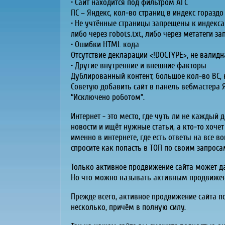
• Сайт находится под фильтром АГС
ПС – Яндекс, кол-во страниц в индекс горазд
• Не учтённые страницы запрещены к индекс
либо через robots.txt, либо через метатеги 
• Ошибки HTML кода
Отсутствие декларации <!DOCTYPE>, не валид
• Другие внутренние и внешние факторы
Дублированный контент, большое кол-во ВС,
Советую добавить сайт в панель вебмастера 
“Исключено роботом”.
Интернет - это место, где чуть ли не каждый
новости и ищёт нужные статьи, а кто-то хочет
именно в интернете, где есть ответы на все во
спросите как попасть в ТОП по своим запрос
Только активное продвижение сайта может да
Но что можно называть активным продвиже
Прежде всего, активное продвижение сайта по
несколько, причём в полную силу.