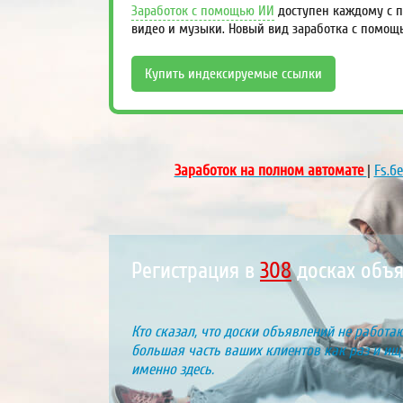
Заработок с помощью ИИ
доступен каждому с п
видео и музыки. Новый вид заработка с помощ
Купить индексируемые ссылки
Заработок на полном автомате
|
Fs.б
Регистрация в
383
досках объя
Кто сказал, что доски объявлений не работаю
большая часть ваших клиентов как раз и ищу
именно здесь.