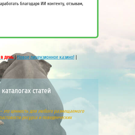
работать благодаря ИИ контенту, отзывам,
 в день
|
Новое лицензионное казино!
|
каталогах статей
 – это ценность для любого размещаемого
растовости ресурса и поведенческих