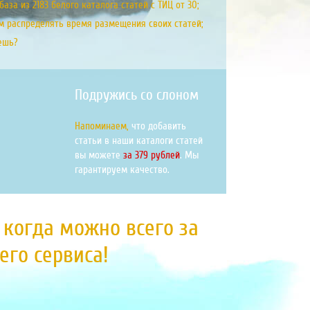
аза из 2183 белого каталога статей с ТИЦ от 30;
м распределять время размещения своих статей;
ешь?
Подружись со слоном
Напоминаем,
что добавить
статьи в наши каталоги статей
вы можете
за 379 рублей
. Мы
гарантируем качество.
, когда можно всего за
го сервиса!