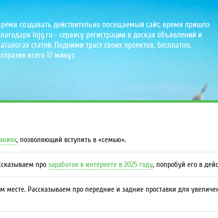
Время создавать действительно посещаемый сайт, время пришло
лагодаря lojy.ru - сервису регистрации в досках объявлений и
аталогах статей. Подними траст своих проектов, бесплатно,
отратив всего 17 минут.
даниях
, позволяющий вступить в «семью».
ассказываем про
заработок в интернете в 2025 году
, попробуй его в дей
м месте. Рассказываем про передние и задние проставки для увеличе