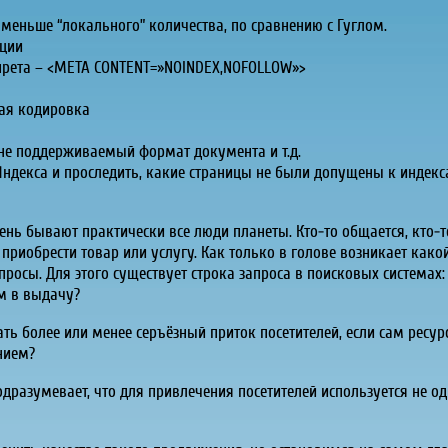
о меньше “локального” количества, по сравнению с Гуглом.
ации
запрета – <META CONTENT=»NOINDEX,NOFOLLOW»>
ная кодировка
 не поддерживаемый формат документа и т.д.
Яндекса и проследить, какие страницы не были допущены к индекс
 день бывают практически все люди планеты. Кто-то общается, кто-
 приобрести товар или услугу. Как только в голове возникает како
просы. Для этого существует строка запроса в поисковых системах: 
ам в выдачу?
ть более или менее серъёзный приток посетителей, если сам ресур
нием?
дразумевает, что для привлечения посетителей используется не од