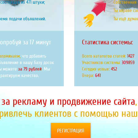
состоящая из 471 штуки;
Собственная б
Ты вправе са
ремя подачи объявлений.
Ты ещё дума
опробуй за 17 минут
Статистика системы:
апоминаем,
что добавить
Всего каталогов статей:
1778
бъявление в нашу базу досок
Участников системы:
386023
ы можете
за 79 рублей
. Мы
Сегодня новых:
563
арантируем качество.
Вчера:
799
 за рекламу и продвижение сайта
привлечь клиентов с помощью наше
РЕГИСТРАЦИЯ