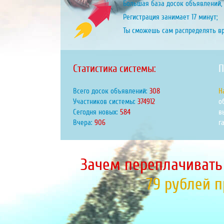
Большая база досок объявлений, 
Регистрация занимает 17 минут;
Ты сможешь сам распределять в
Статистика системы:
П
Всего досок объявлений:
383
Н
Участников системы:
467065
о
Сегодня новых:
727
в
Вчера:
1129
г
Зачем переплачивать
79 рублей 