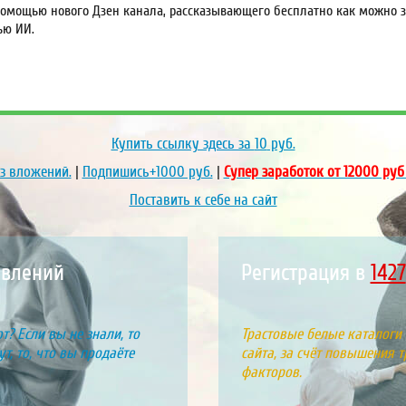
омощью нового Дзен канала, рассказывающего бесплатно как можно за
ью ИИ.
Купить ссылку здесь за
10
руб.
ез вложений.
|
Подпишись+1000 руб.
|
Супер заработок от 12000 руб
Поставить к себе на сайт
влений
Регистрация в
1778
т? Если вы не знали, то
Трастовые белые каталоги
т, то, что вы продаёте
сайта, за счёт повышения т
факторов.