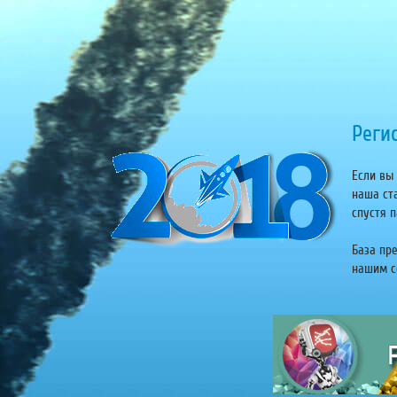
Регис
Если вы 
наша ст
спустя п
База пр
нашим се