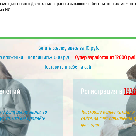
омощью нового Дзен канала, рассказывающего бесплатно как можно за
ью ИИ.
Купить ссылку здесь за
10
руб.
ез вложений.
|
Подпишись+1000 руб.
|
Супер заработок от 12000 руб
Поставить к себе на сайт
явлений
Регистрация в
2133
т? Если вы не знали, то
Трастовые белые каталоги
т, то, что вы продаёте
сайта, за счёт повышения т
факторов.