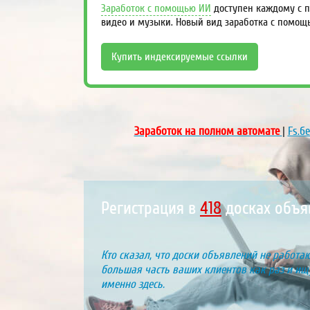
Заработок с помощью ИИ
доступен каждому с п
видео и музыки. Новый вид заработка с помощ
Купить индексируемые ссылки
Заработок на полном автомате
|
Fs.б
Регистрация в
460
досках объ
Кто сказал, что доски объявлений не работаю
большая часть ваших клиентов как раз и ищу
именно здесь.