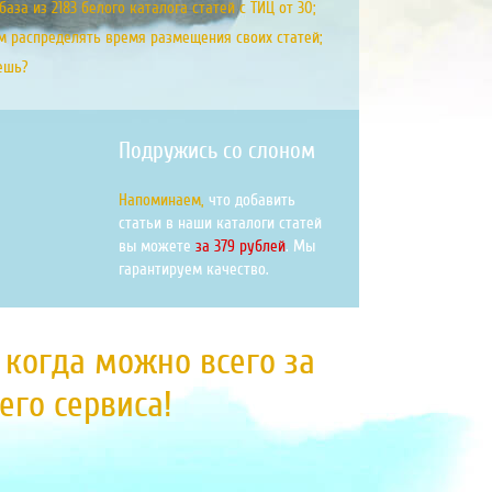
аза из 2183 белого каталога статей с ТИЦ от 30;
м распределять время размещения своих статей;
ешь?
Подружись со слоном
Напоминаем,
что добавить
статьи в наши каталоги статей
вы можете
за 379 рублей
. Мы
гарантируем качество.
, когда можно всего за
го сервиса!