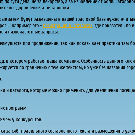
т, по сути дела, не за лекарство, а за избавление от боли. Заголово
йте выздоровление, а не таблетки.
орые затем будут размещены в нашей трастовой базе нужно учиты
росы: например это -
регистрация в каталогах
, где показатель по в
ые и низкочастотные запросы.
реимуществ при продвижении, так как показывает практика там бо
од, в котором работает ваша компания. Особенность данного ключ
ируется по сравнению с тем же текстом, но уже без названия горо
м:
ски и каталоги, которые можно применить для увеличения посеща
ких программ.
е чем у конкурентов.
ся за счёт правильного составленного текста и размещения в узко