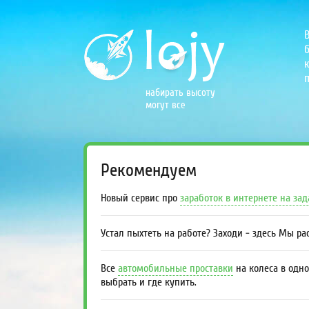
б
к
п
набирать высоту
могут все
Рекомендуем
Новый сервис про
заработок в интернете на за
Устал пыхтеть на работе? Заходи - здесь Мы р
Все
автомобильные проставки
на колеса в одно
выбрать и где купить.