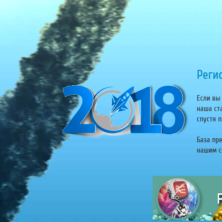
Регис
Если вы 
наша ст
спустя п
База пр
нашим се