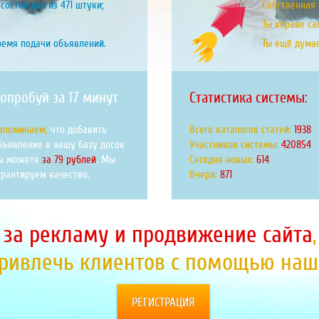
состоящая из 471 штуки;
Собственная б
Ты вправе са
ремя подачи объявлений.
Ты ещё дума
опробуй за 17 минут
Статистика системы:
апоминаем,
что добавить
Всего каталогов статей:
2133
бъявление в нашу базу досок
Участников системы:
463245
ы можете
за 79 рублей
. Мы
Сегодня новых:
676
арантируем качество.
Вчера:
958
 за рекламу и продвижение сайта
привлечь клиентов с помощью наше
РЕГИСТРАЦИЯ