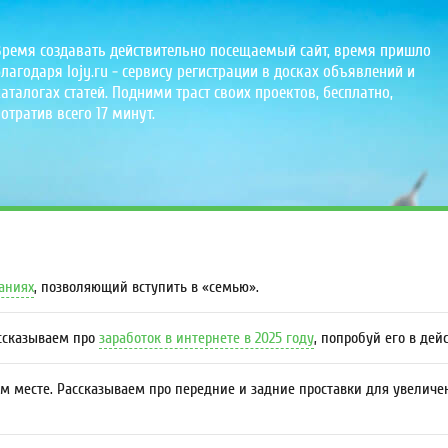
Время создавать действительно посещаемый сайт, время пришло
лагодаря lojy.ru - сервису регистрации в досках объявлений и
аталогах статей. Подними траст своих проектов, бесплатно,
отратив всего 17 минут.
даниях
, позволяющий вступить в «семью».
ассказываем про
заработок в интернете в 2025 году
, попробуй его в дей
м месте. Рассказываем про передние и задние проставки для увеличе