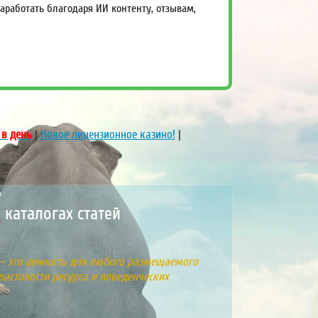
работать благодаря ИИ контенту, отзывам,
 в день
|
Новое лицензионное казино!
|
каталогах статей
 – это ценность для любого размещаемого
растовости ресурса и поведенческих