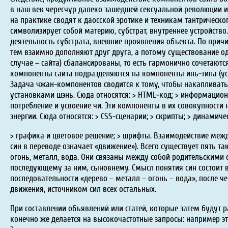
в наш век чересчур далеко зашедшей сексуальной революции 
на практике сводят к даосской эротике и техникам тантрическо
символизирует собой материю, субстрат, внутреннее устройство
деятельность субстрата, внешние проявления объекта. По прич
тем взаимно дополняют друг друга, а потому существование о
случае – сайта) сбалансированы, то есть гармонично сочетаю
компоненты сайта подразделяются на компоненты инь-типа (ус
Задача чжан-компонентов сводится к тому, чтобы накапливать 
установками шэнь. Сюда относятся: > HTML-код; > информацион
потребление и усвоение чи. Эти компоненты в их совокупност
энергии. Сюда относятся: > CSS-сценарии; > скрипты; > динамич
> графика и цветовое решение; > шрифты. Взаимодействие межд
син в переводе означает «движение»). Всего существует пять т
огонь, металл, вода. Они связаны между собой родительскими 
последующему за ним, сыновнему. Смысл понятия син состоит 
последовательности «дерево – металл – огонь – вода», после че
движения, источником сил всех остальных.
При составлении объявлений или статей, которые затем будут
конечно же делается на высокочастотные запросы: например э