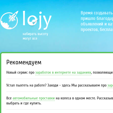
Время создавать
пришло благодаря
объявлений и кат
проектов, беспла
набирать высоту
могут все
Рекомендуем
Новый сервис про
заработок в интернете на заданиях
, позволяющи
Устал пыхтеть на работе? Заходи - здесь Мы рассказываем про
зар
Все
автомобильные проставки
на колеса в одном месте. Рассказы
выбрать и где купить.