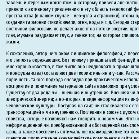
завлечь интересным контентом, к которому привели адекватны
привели к активному привлечению в эту область технологий ф
пространства (в нашем случае – веб-узла и странички), чтобы 
создания гармонии стихий: земли, огня, воды и т. д. Сегодня с
восточной философии, но делает акцент на потоки энергии, про
глаз, музыка раздражает слух, а также тот, на котором слишк
жизни.
К сожалению, автор не знаком с индийской философией, а пере
и оглуплять окружающих. Вот почему принципы веб фэн-шуй ниж
мне хорошо известно, в том числе оно неоднократно применял
и конфуцианства) составляют две теории: инь-ян и у-син. Расс
порочность такого подхода очевидна при практическом испол
восприятие и понимание материалов сайта возможно при условии,
Существуют два рода чи – внешняя и внутренняя. Внешняя чи по
электрической энергии; а во-вторых, в виде информации из ин
человеческой культуры. Поступая на сайт, чи сталкивается с е
трансформацией в чи внутреннюю. Последняя в союзе с духом 
свойства, которые позволяют нам говорить о новом чин. Этот 
информационной чи, преобразованной и обогащенной смыслом о
шэнь, а также обеспечить оптимальное взаимодействие тех ком
следствие, продуктивное взаимодействие компонентов сайта во