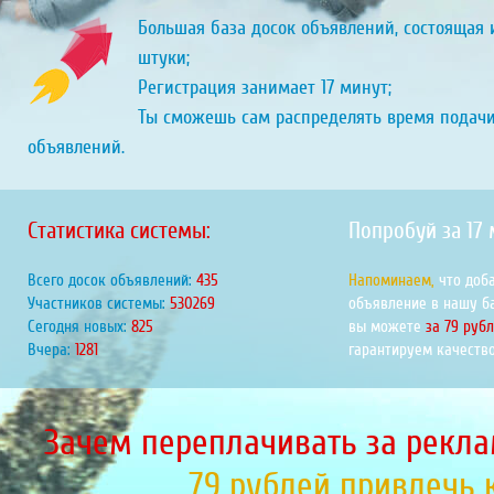
Большая база досок объявлений, состоящая и
штуки;
Регистрация занимает 17 минут;
Ты сможешь сам распределять время подач
объявлений.
Статистика системы:
Попробуй за 17
Всего досок объявлений:
468
Напоминаем,
что доб
Участников системы:
570375
объявление в нашу б
Сегодня новых:
888
вы можете
за 79 руб
Вчера:
1378
гарантируем качество
Зачем переплачивать за рекла
79 рублей привлечь 