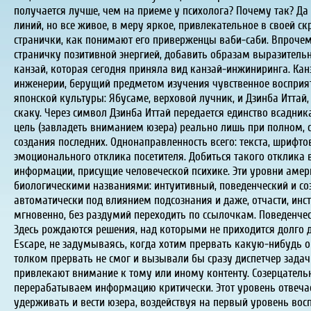
получается лучше, чем на приеме у психолога? Почему так? Да
линий, но все живое, в меру яркое, привлекательное в своей 
странички, как понимают его приверженцы ваби-саби. Впрочем, 
страничку позитивной энергией, добавить образам выразительно
канзай, которая сегодня приняла вид канзай-инжиниринга. Ка
инженерии, берущий предметом изучения чувственное восприя
японской культуры: Ябусаме, верховой лучник, и Дзинба Иттай
скаку. Через символ Дзинба Иттай передается единство всадник
цель (завладеть вниманием юзера) реально лишь при полном, 
создания последних. Однонаправленность всего: текста, шрифтов
эмоционального отклика посетителя. Добиться такого отклика
информации, присущие человеческой психике. Эти уровни аме
биологическими названиями: интуитивный, поведенческий и со
автоматически под влиянием подсознания и даже, отчасти, инст
мгновенно, без раздумий переходить по ссылочкам. Поведенчес
Здесь рождаются решения, над которыми не приходится долго
Escape, не задумываясь, когда хотим прервать какую-нибудь о
толком прервать не смог и вызывали бы сразу диспетчер задач!
привлекают внимание к тому или иному контенту. Созерцател
перерабатываем информацию критически. Этот уровень отвечает 
удерживать и вести юзера, воздействуя на первый уровень вос