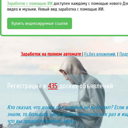
Заработок с помощью ИИ
доступен каждому с помощью нового Дзен
видео и музыки. Новый вид заработка с помощью ИИ.
Купить индексируемые ссылки
Заработок на полном автомате
|
Fs.без вложений.
|
Подп
Регистрация в
468
досках объявлений
Кто сказал, что доски объявлений не работают? Если 
знали, то большая часть ваших клиентов как раз и ищу
что вы продаёте именно здесь.