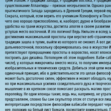
трем этапам: > традиция Запада; > традиция Востока; > традиция
существование Атлантиды – признак несерьезности. Однако ра
прагматичного Запада зародилась в Древней Греции, первой е
Сократа, который, если верить его ученикам Ксенофонту и Пла
чего оно хорошо приспособлено, и, наоборот, дурно и безобраз
удобства на грани искусства, достигла апогея в своем развитии
уступая место восточной. И это логично! Ведь Нильсен и вслед
достижения максимальной простоты при верстке веб-страничек. 
традиция зашла в тупик, выйти из которого не сможет. А вот ди
дальневосточной, поскольку сформировалась она в искусстве 
препятствуют превращению простоты в воровство, носят японск
построить дао дизайна. Потолкуем об этом подробнее. Ваби-саб
числе), у которых микрочипы вместо мозга, то получим импе
изобразительных и технических средств. Добиться этой цели м
одиночный принцип, ибо в действительности это целая филосо
может быть достаточно силен, эффективен и может обладать н
но при максимальных усилиях созидательного духа и творческ
мышление в их крепком союзе помогают раскрыть магию простот
европейцу. Не одни японцы такие, ведь мы, например, не утрат
представляем, словно бы сам скульптор отсек от статуи все ли
интерпретации посредством философии вабисаби передают через
нее, положив на белый лист бумаги, посмотрите внимательно. П