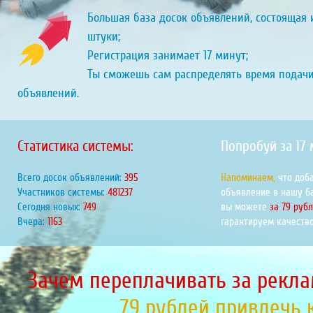
Большая база досок объявлений, состоящая и
штуки;
Регистрация занимает 17 минут;
Ты сможешь сам распределять время подач
объявлений.
Статистика системы:
Попробуй за 17
Всего досок объявлений:
447
Напоминаем,
что доб
Участников системы:
544190
объявление в нашу б
Сегодня новых:
847
вы можете
за 79 руб
Вчера:
1315
гарантируем качество
Зачем переплачивать за рекла
79 рублей привлечь 