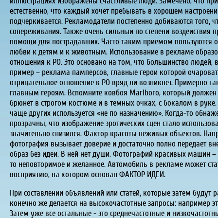
иллюстрациях изображены счастливые люди. Замечено, что при
естественно, что каждый хочет пребывать в хорошем настроени
подчеркивается. Рекламодатели постепенно добиваются того, ч
сопереживания. Также очень сильный по степени воздействия п
помощи для пострадавших. Часто таким приемом пользуются о
любви к детям и к животным. Использование в рекламе образо
отношения к РО. Это основано на том, что большинство людей, 
пример – реклама памперсов, главные герои которой очароват
отрицательное отношение к РО вряд ли возникнет. Примерно т
главным героям. Вспомните ковбоя Marlboro, который должен 
брюнет в строгом костюме и в темных очках, с бокалом в руке
чаще других используется «не по назначению». Когда-то обнаж
прозрачны, что изображение эротических сцен стало использов
значительно снизился. Фактор красоты неживых объектов. Напр
фотография вызывает доверие и достаточно полно передает вн
образ без идеи. В ней нет души. Фотографий красивых машин 
то неповторимое и желанное. Автомобиль в рекламе может ст
восприятию, на котором основан ФАКТОР ИДЕИ.
При составлении объявлений или статей, которые затем будут
конечно же делается на высокочастотные запросы: например э
Затем уже все остальные - это среднечастотные и низкочастотн