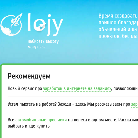
Время создавать
пришло благодаря
объявлений и кат
проектов, беспла
набирать высоту
могут все
Рекомендуем
Новый сервис про
заработок в интернете на заданиях
, позволяющи
Устал пыхтеть на работе? Заходи - здесь Мы рассказываем про
зар
Все
автомобильные проставки
на колеса в одном месте. Рассказы
выбрать и где купить.