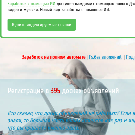
Заработок с помощью ИИ
доступен каждому с помощью нового Дзен
видео и музыки. Новый вид заработка с помощью ИИ.
Купить индексируемые ссылки
Заработок на полном автомате
|
Fs.без вложений.
|
Подп
Регистрация в
447
досках объявлений
Кто сказал, что доски объявлений не работают? Если 
знали, то большая часть ваших клиентов как раз и ищу
что вы продаёте именно здесь.