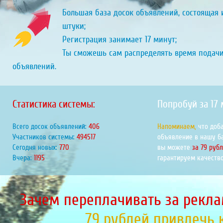
Большая база досок объявлений, состоящая и
штуки;
Регистрация занимает 17 минут;
Ты сможешь сам распределять время подач
объявлений.
Статистика системы:
Попробуй за 17
Всего досок объявлений:
451
Напоминаем,
что доб
Участников системы:
549346
объявление в нашу б
Сегодня новых:
855
вы можете
за 79 руб
Вчера:
1327
гарантируем качество
Зачем переплачивать за рекла
79 рублей привлечь 