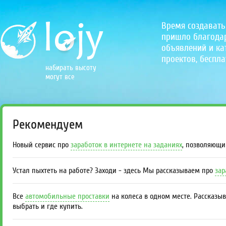
Время создавать
пришло благодаря
объявлений и кат
проектов, беспла
набирать высоту
могут все
Рекомендуем
Новый сервис про
заработок в интернете на заданиях
, позволяющи
Устал пыхтеть на работе? Заходи - здесь Мы рассказываем про
зар
Все
автомобильные проставки
на колеса в одном месте. Рассказы
выбрать и где купить.