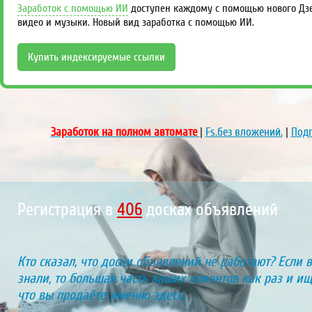
Заработок с помощью ИИ
доступен каждому с помощью нового Дзен
видео и музыки. Новый вид заработка с помощью ИИ.
Купить индексируемые ссылки
Заработок на полном автомате
|
Fs.без вложений.
|
Подп
Регистрация в
451
досках объявлений
Кто сказал, что доски объявлений не работают? Если 
знали, то большая часть ваших клиентов как раз и ищу
что вы продаёте именно здесь.