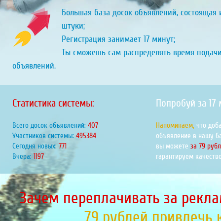
Большая база досок объявлений, состоящая и
штуки;
Регистрация занимает 17 минут;
Ты сможешь сам распределять время подач
объявлений.
Статистика системы:
Попробуй за 17
Всего досок объявлений:
452
Напоминаем,
что доб
Участников системы:
550737
объявление в нашу б
Сегодня новых:
857
вы можете
за 79 руб
Вчера:
1331
гарантируем качество
Зачем переплачивать за рекла
79 рублей привлечь 