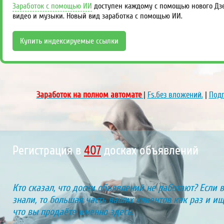
Заработок с помощью ИИ
доступен каждому с помощью нового Дзен
видео и музыки. Новый вид заработка с помощью ИИ.
Купить индексируемые ссылки
Заработок на полном автомате
|
Fs.без вложений.
|
Подп
Регистрация в
452
досках объявлений
Кто сказал, что доски объявлений не работают? Если 
знали, то большая часть ваших клиентов как раз и ищу
что вы продаёте именно здесь.