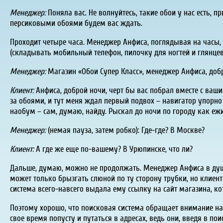
Менеджер:
Поняла вас. Не волнуйтесь, такие обои у нас есть, 
персиковыми обоями будем вас ждать.
Проходит четыре часа. Менеджер Анфиса, поглядывая на часы, о
(складывать мобильный телефон, пилочку для ногтей и глянцев
Менеджер:
Магазин «Обои Супер Класс», менеджер Анфиса, добр
Клиент:
Анфиса, доброй ночи, черт бы вас побрал вместе с ваши
за обоями, и тут меня ждал первый подвох – навигатор упорно
наобум – сам, думаю, найду. Рыскал до ночи по городу как еж
Менеджер:
(немая пауза, затем робко): Где-где? В Москве?
Клиент:
А где же еще по-вашему? В Урюпинске, что ли?
Дальше, думаю, можно не продолжать. Менеджер Анфиса в душе
может только брызгать слюной по ту сторону трубки, но клиент
система всего-навсего выдала ему ссылку на сайт магазина, ко
Поэтому хорошо, что поисковая система обращает внимание на 
свое время попусту и путаться в адресах, ведь они, введя в п