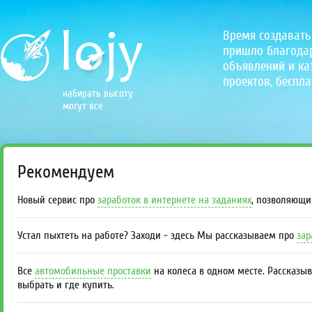
Время создавать
пришло благодаря
объявлений и кат
проектов, беспла
набирать высоту
могут все
Рекомендуем
Новый сервис про
заработок в интернете на заданиях
, позволяющи
Устал пыхтеть на работе? Заходи - здесь Мы рассказываем про
зар
Все
автомобильные проставки
на колеса в одном месте. Рассказы
выбрать и где купить.