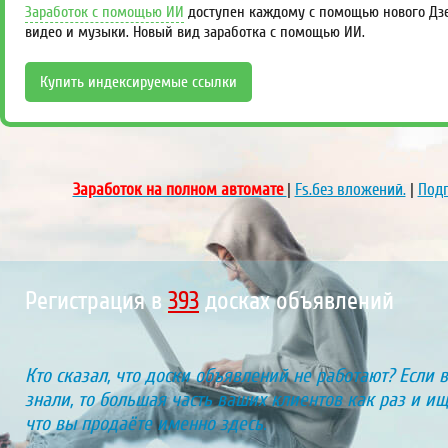
Заработок с помощью ИИ
доступен каждому с помощью нового Дзен
видео и музыки. Новый вид заработка с помощью ИИ.
Купить индексируемые ссылки
Заработок на полном автомате
|
Fs.без вложений.
|
Подп
Регистрация в
442
досках объявлений
Кто сказал, что доски объявлений не работают? Если 
знали, то большая часть ваших клиентов как раз и ищу
что вы продаёте именно здесь.