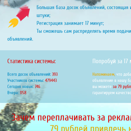
Большая база досок объявлений, состоящая и
штуки;
Регистрация занимает 17 минут;
Ты сможешь сам распределять время подач
объявлений.
Статистика системы:
Попробуй за 17
Всего досок объявлений:
442
Напоминаем,
что доб
Участников системы:
539292
объявление в нашу б
Сегодня новых:
839
вы можете
за 79 руб
Вчера:
1303
гарантируем качество
Зачем переплачивать за рекла
79 рублей привлечь 