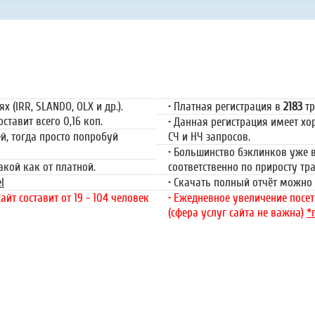
ация
Пла
 (IRR, SLANDO, OLX и др.).
• Платная регистрация в
2183
тр
ставит всего 0,16 коп.
• Данная регистрация имеет х
ей, тогда просто попробуй
СЧ и НЧ запросов.
• Большинство бэклинков уже в
такой как от платной.
соответственно по приросту т
l
• Скачать полный отчёт можно 
йт составит от 19 - 104 человек
• Ежедневное увеличение посети
(сфера услуг сайта не важна)
*
»