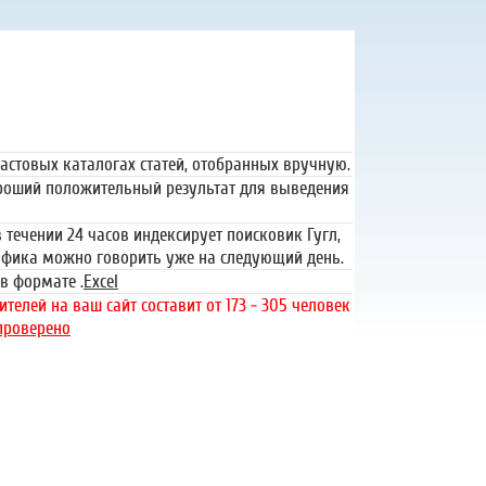
тная регистрация
379 руб.
астовых каталогах статей, отобранных вручную.
ороший положительный результат для выведения
 течении 24 часов индексирует поисковик Гугл,
рафика можно говорить уже на следующий день.
в формате .
Excel
телей на ваш сайт составит от 173 - 305 человек
проверено
«За пределом»