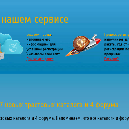
 нашем сервисе
Создаём проект
,
Процесс регист
наполняем его
напоминает вз
информацией для
ракеты, где отч
успешной регистрации.
регистрации по
Указываем свой сайт.
процентах.
Двигаемся далее
Поехали?
7 новых трастовых каталога и 4 форума
астовых каталога и 4 форума. Напоминаем, что все каталоги и ф