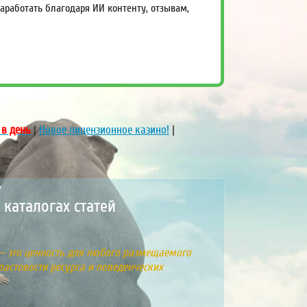
работать благодаря ИИ контенту, отзывам,
 в день
|
Новое лицензионное казино!
|
8
каталогах статей
 – это ценность для любого размещаемого
растовости ресурса и поведенческих