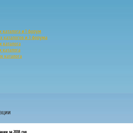
х каталога и 1 форум
ых каталогов и 3 форума
х каталога
х каталога
ых каталога
ации
ации за 2018 год