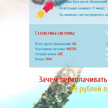
Большая база досок объявлений, 
Регистрация занимает 17 минут;
Ты сможешь сам распределять в
Статистика системы:
П
Всего досок объявлений:
424
Н
Участников системы:
517108
о
Сегодня новых:
805
в
Вчера:
1249
г
Зачем переплачивать
79 рублей 