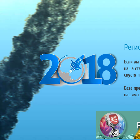
Регис
Если вы 
наша ст
спустя п
База пр
нашим се