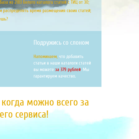
аза из 2183 белого каталога статей с ТИЦ от 30;
м распределять время размещения своих статей;
ешь?
Подружись со слоном
Напоминаем,
что добавить
статьи в наши каталоги статей
вы можете
за 379 рублей
. Мы
гарантируем качество.
, когда можно всего за
го сервиса!