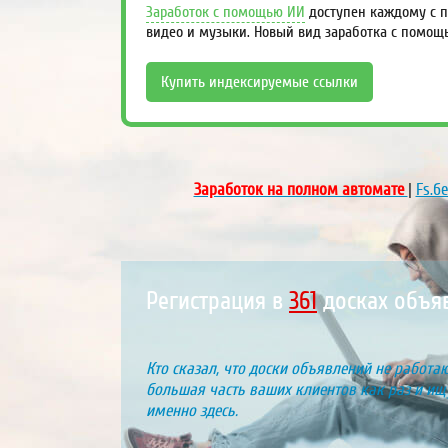
Заработок с помощью ИИ
доступен каждому с п
видео и музыки. Новый вид заработка с помощ
Купить индексируемые ссылки
Заработок на полном автомате
|
Fs.б
Регистрация в
424
досках объ
Кто сказал, что доски объявлений не работаю
большая часть ваших клиентов как раз и ищу
именно здесь.