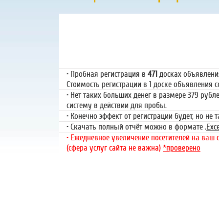
Пробная регистр
79 руб.
• Пробная регистрация в
471
досках объявлениях
Стоимость регистрации в 1 доске объявления со
• Нет таких больших денег в размере 379 рубл
систему в действии для пробы.
• Конечно эффект от регистрации будет, но не 
• Скачать полный отчёт можно в формате .
Exce
• Ежедневное увеличение посетителей на ваш са
(сфера услуг сайта не важна)
*проверено
«Набор высоты