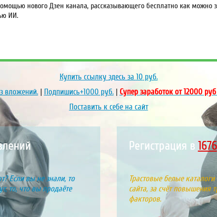
омощью нового Дзен канала, рассказывающего бесплатно как можно за
ью ИИ.
Купить ссылку здесь за
10
руб.
ез вложений.
|
Подпишись+1000 руб.
|
Супер заработок от 12000 руб
Поставить к себе на сайт
явлений
Регистрация в
196
т? Если вы не знали, то
Трастовые белые каталоги
т, то, что вы продаёте
сайта, за счёт повышения т
факторов.