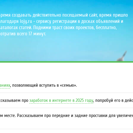
Время создавать действительно посещаемый сайт, время пришло
лагодаря lojy.ru - сервису регистрации в досках объявлений и
аталогах статей. Подними траст своих проектов, бесплатно,
отратив всего 17 минут.
даниях
, позволяющий вступить в «семью».
ассказываем про
заработок в интернете в 2025 году
, попробуй его в дей
м месте. Рассказываем про передние и задние проставки для увеличе