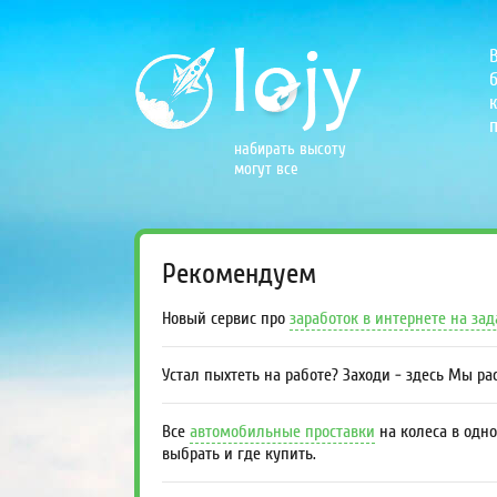
б
к
п
набирать высоту
могут все
Рекомендуем
Новый сервис про
заработок в интернете на за
Устал пыхтеть на работе? Заходи - здесь Мы р
Все
автомобильные проставки
на колеса в одно
выбрать и где купить.