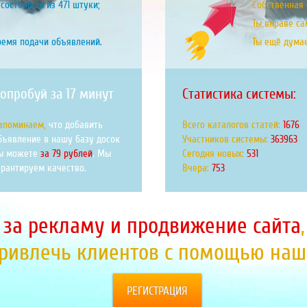
состоящая из 471 штуки;
Собственная б
Ты вправе са
ремя подачи объявлений.
Ты ещё дума
опробуй за 17 минут
Статистика системы:
апоминаем,
что добавить
Всего каталогов статей:
1968
бъявление в нашу базу досок
Участников системы:
427383
ы можете
за 79 рублей
. Мы
Сегодня новых:
624
арантируем качество.
Вчера:
884
 за рекламу и продвижение сайта
привлечь клиентов с помощью наше
РЕГИСТРАЦИЯ