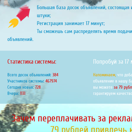
Большая база досок объявлений, состоящая и
штуки;
Регистрация занимает 17 минут;
Ты сможешь сам распределять время подач
объявлений.
Статистика системы:
Попробуй за 17
Всего досок объявлений:
438
Напоминаем,
что доб
Участников системы:
533355
объявление в нашу б
Сегодня новых:
830
вы можете
за 79 руб
Вчера:
1289
гарантируем качество
Зачем переплачивать за рекла
79 рублей привлечь 