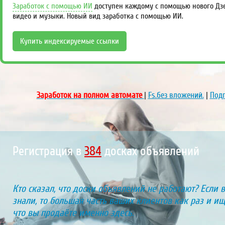
Заработок с помощью ИИ
доступен каждому с помощью нового Дзен
видео и музыки. Новый вид заработка с помощью ИИ.
Купить индексируемые ссылки
Заработок на полном автомате
|
Fs.без вложений.
|
Подп
Регистрация в
438
досках объявлений
Кто сказал, что доски объявлений не работают? Если 
знали, то большая часть ваших клиентов как раз и ищу
что вы продаёте именно здесь.