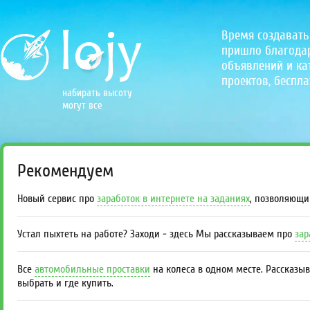
Время создавать
пришло благодаря
объявлений и кат
проектов, беспла
набирать высоту
могут все
Рекомендуем
Новый сервис про
заработок в интернете на заданиях
, позволяющи
Устал пыхтеть на работе? Заходи - здесь Мы рассказываем про
зар
Все
автомобильные проставки
на колеса в одном месте. Рассказы
выбрать и где купить.