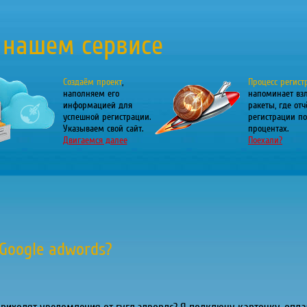
 нашем сервисе
Создаём проект
,
Процесс регист
наполняем его
напоминает вз
информацией для
ракеты, где отч
успешной регистрации.
регистрации по
Указываем свой сайт.
процентах.
Двигаемся далее
Поехали?
Google adwords?