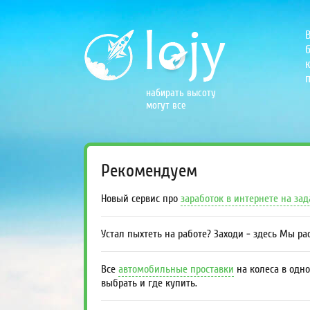
б
к
п
набирать высоту
могут все
Рекомендуем
Новый сервис про
заработок в интернете на за
Устал пыхтеть на работе? Заходи - здесь Мы р
Все
автомобильные проставки
на колеса в одно
выбрать и где купить.