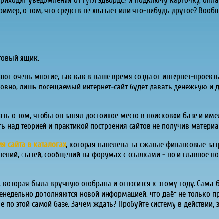
риходят уведомления от гугл эдвордс? Я подключу карточку, опла
мер, о том, что средств не хватает или что-нибудь другое? Вообщ
чтовый ящик.
ают очень многие, так как в наше время создают интернет-проек
ловно, лишь посещаемый интернет-сайт будет давать денежную и д
ть о том, чтобы он занял достойное место в поисковой базе и име
ть над теорией и практикой построения сайтов не получив матери
ия сайта в каталогах
, которая нацелена на сжатые финансовые зат
ений, статей, сообщений на форумах с ссылками - но и главное 
 которая была вручную отобрана и относится к этому году. Сама б
енедельно дополняются новой информацией, что даёт не только пр
 по этой самой базе. Зачем ждать? Пробуйте систему в действии, 