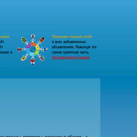
рации
Получаем полный отчёт
лёт
о всех добавленных
ёт
объявлениях. Пожалуй это
казан в
самая приятная часть.
Наслаждаемся бэками