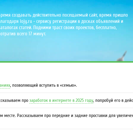
Время создавать действительно посещаемый сайт, время пришло
лагодаря lojy.ru - сервису регистрации в досках объявлений и
аталогах статей. Подними траст своих проектов, бесплатно,
отратив всего 17 минут.
даниях
, позволяющий вступить в «семью».
ассказываем про
заработок в интернете в 2025 году
, попробуй его в дей
м месте. Рассказываем про передние и задние проставки для увеличе