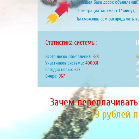
Большая база досок объявлений, 
Регистрация занимает 17 минут;
Ты сможешь сам распределять в
Статистика системы:
П
Всего досок объявлений:
399
Н
Участников системы:
486276
о
Сегодня новых:
757
в
Вчера:
1175
г
Зачем переплачивать
79 рублей 