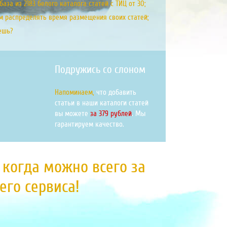
аза из 2183 белого каталога статей с ТИЦ от 30;
м распределять время размещения своих статей;
ешь?
Подружись со слоном
Напоминаем,
что добавить
статьи в наши каталоги статей
вы можете
за 379 рублей
. Мы
гарантируем качество.
, когда можно всего за
го сервиса!