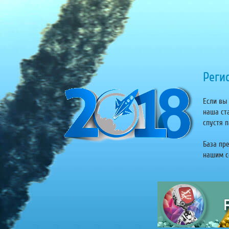
Регис
Если вы 
наша ст
спустя п
База пр
нашим се