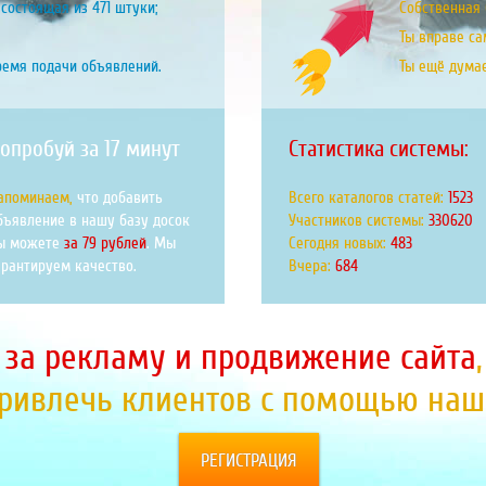
состоящая из 471 штуки;
Собственная б
Ты вправе са
ремя подачи объявлений.
Ты ещё дума
опробуй за 17 минут
Статистика системы:
апоминаем,
что добавить
Всего каталогов статей:
1851
бъявление в нашу базу досок
Участников системы:
401900
ы можете
за 79 рублей
. Мы
Сегодня новых:
586
арантируем качество.
Вчера:
831
 за рекламу и продвижение сайта
привлечь клиентов с помощью наше
РЕГИСТРАЦИЯ