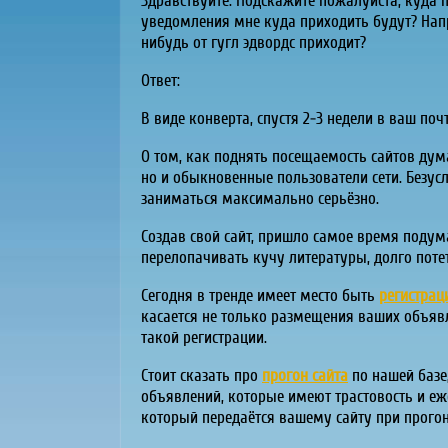
Здравствуйте. Подскажите пожалуйста, куда п
уведомления мне куда приходить будут? Напри
нибудь от гугл эдвордс приходит?
Ответ:
В виде конверта, спустя 2-3 недели в ваш по
О том, как поднять посещаемость сайтов дум
но и обыкновенные пользователи сети. Безус
заниматься максимально серьёзно.
Создав свой сайт, пришло самое время подума
перелопачивать кучу литературы, долго поте
Сегодня в тренде имеет место быть
регистрац
касается не только размещения ваших объявл
такой регистрации.
Стоит сказать про
прогон сайта
по нашей базе,
объявлений, которые имеют трастовость и еж
который передаётся вашему сайту при прогоне