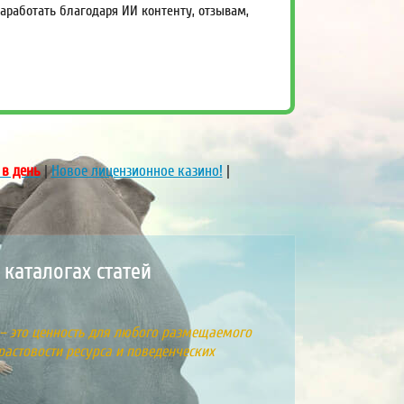
работать благодаря ИИ контенту, отзывам,
 в день
|
Новое лицензионное казино!
|
каталогах статей
 – это ценность для любого размещаемого
растовости ресурса и поведенческих