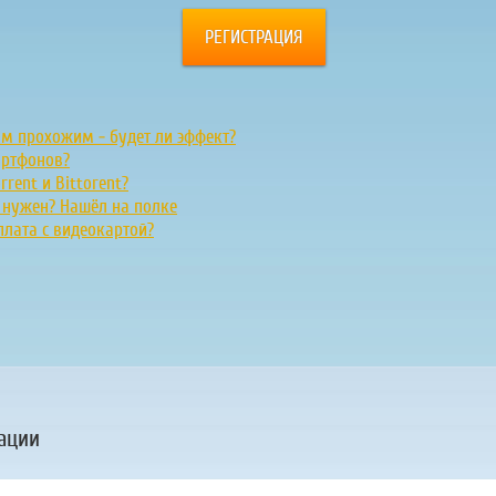
РЕГИСТРАЦИЯ
ым прохожим - будет ли эффект?
артфонов?
rent и Bittorent?
н нужен? Нашёл на полке
плата с видеокартой?
ации