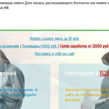
омощью нового Дзен канала, рассказывающего бесплатно как можно за
ью ИИ.
Купить ссылку здесь за
10
руб.
ез вложений.
|
Подпишись+1000 руб.
|
Супер заработок от 12000 руб
Поставить к себе на сайт
влений
Регистрация в
1851
т? Если вы не знали, то
Трастовые белые каталоги
т, то, что вы продаёте
сайта, за счёт повышения т
факторов.