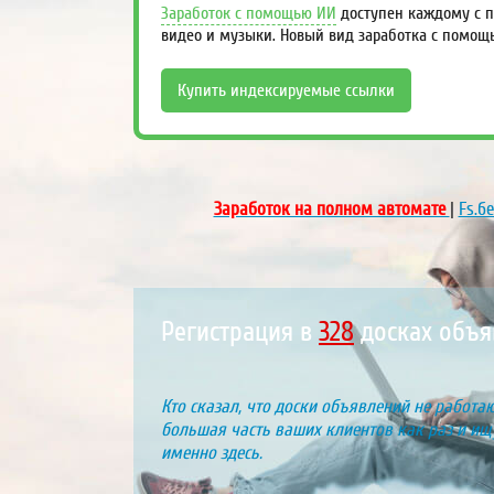
Заработок с помощью ИИ
доступен каждому с п
видео и музыки. Новый вид заработка с помощ
Купить индексируемые ссылки
Заработок на полном автомате
|
Fs.б
Регистрация в
399
досках объя
Кто сказал, что доски объявлений не работаю
большая часть ваших клиентов как раз и ищу
именно здесь.