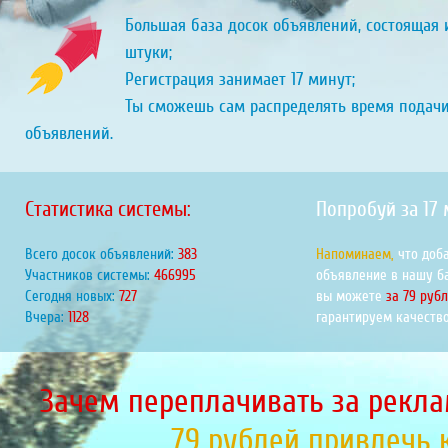
Большая база досок объявлений, состоящая и
штуки;
Регистрация занимает 17 минут;
Ты сможешь сам распределять время подач
объявлений.
Статистика системы:
Попробуй за 17
Всего досок объявлений:
439
Напоминаем,
что доб
Участников системы:
535083
объявление в нашу б
Сегодня новых:
833
вы можете
за 79 руб
Вчера:
1293
гарантируем качество
Зачем переплачивать за рекла
79 рублей привлечь 