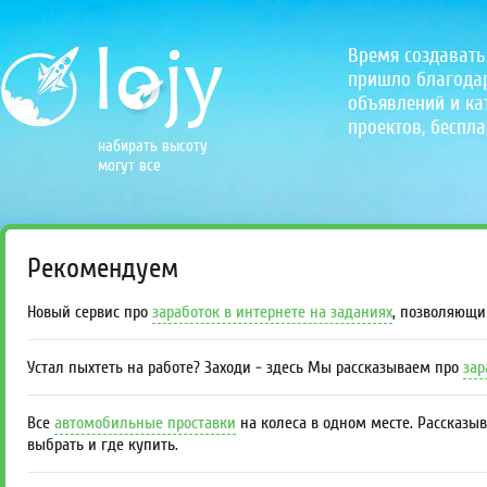
Время создавать
пришло благодаря
объявлений и кат
проектов, беспла
набирать высоту
могут все
Рекомендуем
Новый сервис про
заработок в интернете на заданиях
, позволяющи
Устал пыхтеть на работе? Заходи - здесь Мы рассказываем про
зар
Все
автомобильные проставки
на колеса в одном месте. Рассказы
выбрать и где купить.