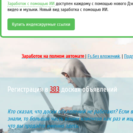
Заработок с помощью ИИ
доступен каждому с помощью нового Дзен
видео и музыки. Новый вид заработка с помощью ИИ.
Купить индексируемые ссылки
Заработок на полном автомате
|
Fs.без вложений.
|
Подп
Регистрация в
439
досках объявлений
Кто сказал, что доски объявлений не работают? Если 
знали, то большая часть ваших клиентов как раз и ищу
что вы продаёте именно здесь.