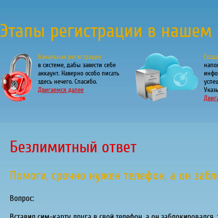
Этапы регистрации в нашем 
Банальная регистрация
Созд
в системе, дабы завести себе
напо
аккаунт. Наверно особо писать
инфо
здесь нечего. Спасибо.
успе
Двигаемся далее
Указы
Двиг
Безлимитный ответ
Помоги, срочно нужен телефон, а он заб
Вопрос:
Вставил сим-карту друга в свой телефон, а он заблокировался, 