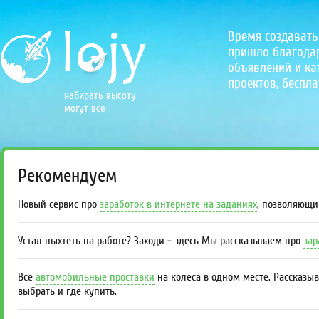
Время создавать
пришло благодаря
объявлений и кат
проектов, беспла
набирать высоту
могут все
Рекомендуем
Новый сервис про
заработок в интернете на заданиях
, позволяющи
Устал пыхтеть на работе? Заходи - здесь Мы рассказываем про
зар
Все
автомобильные проставки
на колеса в одном месте. Рассказы
выбрать и где купить.