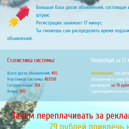
Большая база досок объявлений, состоящая и
штуки;
Регистрация занимает 17 минут;
Ты сможешь сам распределять время подач
объявлений.
Статистика системы:
Попробуй за 17
Всего досок объявлений:
452
Напоминаем,
что доб
Участников системы:
551227
объявление в нашу б
Сегодня новых:
858
вы можете
за 79 руб
Вчера:
1332
гарантируем качество
Зачем переплачивать за рекла
79 рублей привлечь 