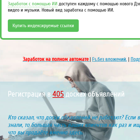
Заработок с помощью ИИ
доступен каждому с помощью нового Дзен
видео и музыки. Новый вид заработка с помощью ИИ.
Купить индексируемые ссылки
Заработок на полном автомате
|
Fs.без вложений.
|
Подп
Регистрация в
452
досках объявлений
Кто сказал, что доски объявлений не работают? Если 
знали, то большая часть ваших клиентов как раз и ищу
что вы продаёте именно здесь.