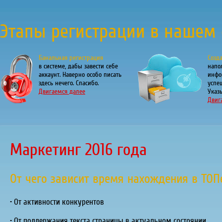
Этапы регистрации в нашем 
Банальная регистрация
Созд
в системе, дабы завести себе
напо
аккаунт. Наверно особо писать
инфо
здесь нечего. Спасибо.
успе
Двигаемся далее
Указы
Двиг
Маркетинг 2016 года
От чего зависит время нахождения в ТОП
• От активности конкурентов
• От поддержания текста страницы в актуальном состоянии