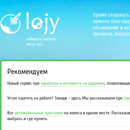
Время создавать
пришло благодаря
объявлений и кат
проектов, беспла
набирать высоту
могут все
Рекомендуем
Новый сервис про
заработок в интернете на заданиях
, позволяющи
Устал пыхтеть на работе? Заходи - здесь Мы рассказываем про
зар
Все
автомобильные проставки
на колеса в одном месте. Рассказы
выбрать и где купить.