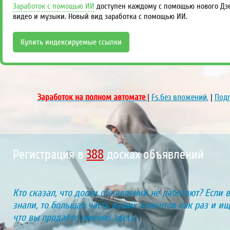
Заработок с помощью ИИ
доступен каждому с помощью нового Дзен
видео и музыки. Новый вид заработка с помощью ИИ.
Купить индексируемые ссылки
Заработок на полном автомате
|
Fs.без вложений.
|
Подп
Регистрация в
440
досках объявлений
Кто сказал, что доски объявлений не работают? Если 
знали, то большая часть ваших клиентов как раз и ищу
что вы продаёте именно здесь.