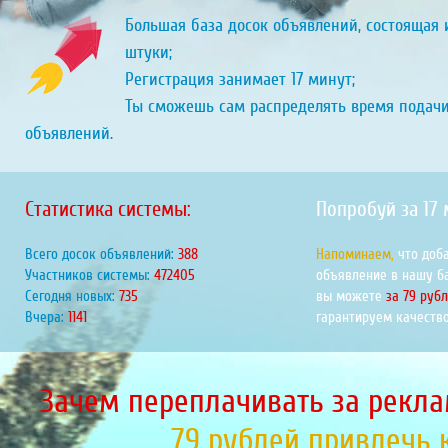
Большая база досок объявлений, состоящая и
штуки;
Регистрация занимает 17 минут;
Ты сможешь сам распределять время подач
объявлений.
Статистика системы:
Попробуй за 17
Всего досок объявлений:
440
Напоминаем,
что доб
Участников системы:
535667
объявление в нашу б
Сегодня новых:
834
вы можете
за 79 руб
Вчера:
1294
гарантируем качество
Зачем переплачивать за рекла
79 рублей привлечь 