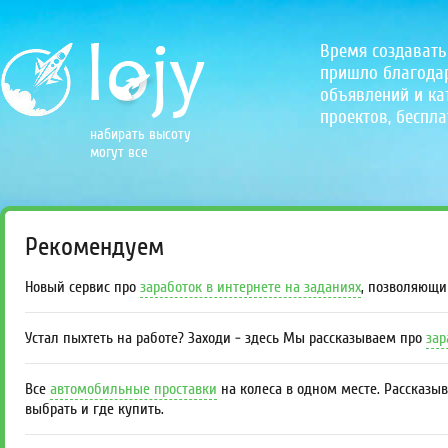
Время создавать
пришло благодаря
объявлений и кат
проектов, беспла
набирать высоту
могут все
Рекомендуем
Новый сервис про
заработок в интернете на заданиях
, позволяющи
Устал пыхтеть на работе? Заходи - здесь Мы рассказываем про
зар
Все
автомобильные проставки
на колеса в одном месте. Рассказы
выбрать и где купить.