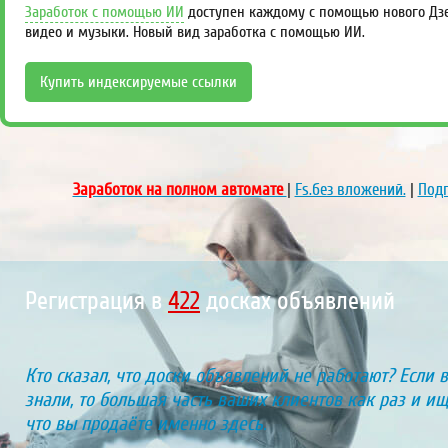
Заработок с помощью ИИ
доступен каждому с помощью нового Дзен
видео и музыки. Новый вид заработка с помощью ИИ.
Купить индексируемые ссылки
Заработок на полном автомате
|
Fs.без вложений.
|
Подп
Регистрация в
462
досках объявлений
Кто сказал, что доски объявлений не работают? Если 
знали, то большая часть ваших клиентов как раз и ищу
что вы продаёте именно здесь.