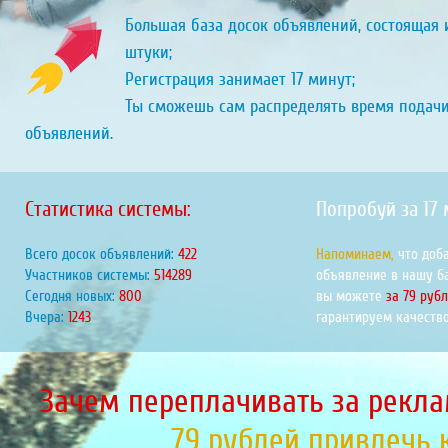
Большая база досок объявлений, состоящая и
штуки;
Регистрация занимает 17 минут;
Ты сможешь сам распределять время подач
объявлений.
Статистика системы:
Попробуй за 17
Всего досок объявлений:
462
Напоминаем,
что доб
Участников системы:
563424
объявление в нашу б
Сегодня новых:
877
вы можете
за 79 руб
Вчера:
1361
гарантируем качество
Зачем переплачивать за рекла
79 рублей привлечь 