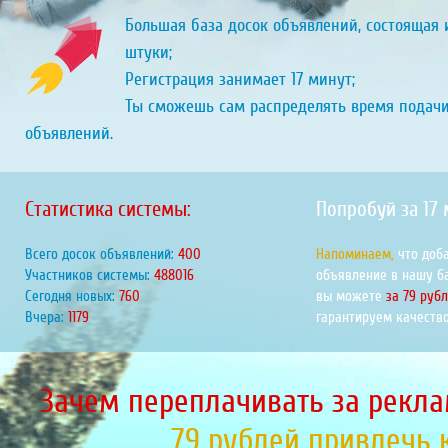
Большая база досок объявлений, состоящая и
штуки;
Регистрация занимает 17 минут;
Ты сможешь сам распределять время подач
объявлений.
Статистика системы:
Попробуй за 17
Всего досок объявлений:
450
Напоминаем,
что доб
Участников системы:
547991
объявление в нашу б
Сегодня новых:
853
вы можете
за 79 руб
Вчера:
1324
гарантируем качество
Зачем переплачивать за рекла
79 рублей привлечь 