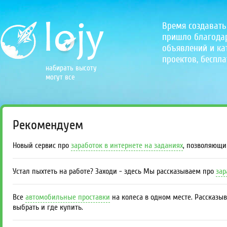
Время создавать
пришло благодаря
объявлений и кат
проектов, беспла
набирать высоту
могут все
Рекомендуем
Новый сервис про
заработок в интернете на заданиях
, позволяющи
Устал пыхтеть на работе? Заходи - здесь Мы рассказываем про
зар
Все
автомобильные проставки
на колеса в одном месте. Рассказы
выбрать и где купить.