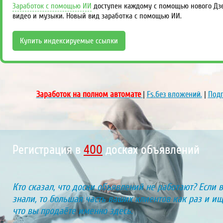
Заработок с помощью ИИ
доступен каждому с помощью нового Дзен
видео и музыки. Новый вид заработка с помощью ИИ.
Купить индексируемые ссылки
Заработок на полном автомате
|
Fs.без вложений.
|
Подп
Регистрация в
450
досках объявлений
Кто сказал, что доски объявлений не работают? Если 
знали, то большая часть ваших клиентов как раз и ищу
что вы продаёте именно здесь.