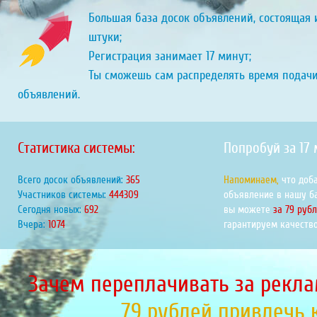
Большая база досок объявлений, состоящая и
штуки;
Регистрация занимает 17 минут;
Ты сможешь сам распределять время подач
объявлений.
Статистика системы:
Попробуй за 17
Всего досок объявлений:
424
Напоминаем,
что доб
Участников системы:
516409
объявление в нашу б
Сегодня новых:
804
вы можете
за 79 руб
Вчера:
1248
гарантируем качество
Зачем переплачивать за рекла
79 рублей привлечь 