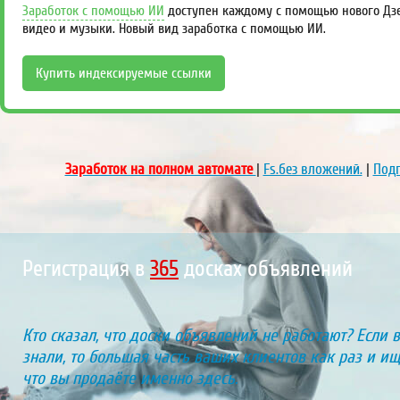
Заработок с помощью ИИ
доступен каждому с помощью нового Дзен
видео и музыки. Новый вид заработка с помощью ИИ.
Купить индексируемые ссылки
Заработок на полном автомате
|
Fs.без вложений.
|
Подп
Регистрация в
424
досках объявлений
Кто сказал, что доски объявлений не работают? Если 
знали, то большая часть ваших клиентов как раз и ищу
что вы продаёте именно здесь.