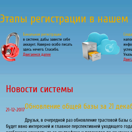
Этапы регистрации в нашем 
Банальная регистрация
Созд
в системе, дабы завести себе
напо
аккаунт. Наверно особо писать
инфо
здесь нечего. Спасибо.
успе
Двигаемся далее
Указы
Двиг
Новости системы
Обновление общей базы за 21 декаб
21-12-2017
Друзья, в очередной раз обновление трастовой базы 
будет явно интересней и главное перспективней уходящего год