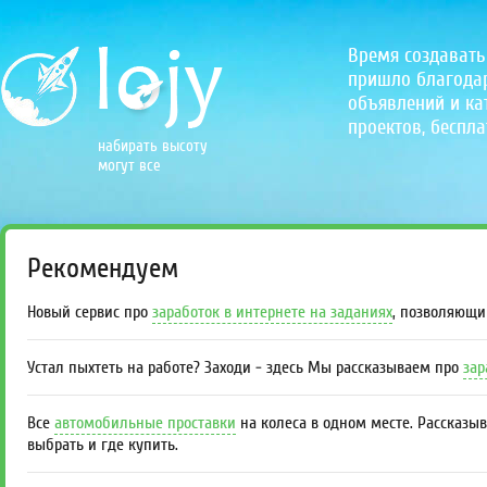
Время создавать
пришло благодаря
объявлений и кат
проектов, беспла
набирать высоту
могут все
Рекомендуем
Новый сервис про
заработок в интернете на заданиях
, позволяющи
Устал пыхтеть на работе? Заходи - здесь Мы рассказываем про
зар
Все
автомобильные проставки
на колеса в одном месте. Рассказы
выбрать и где купить.