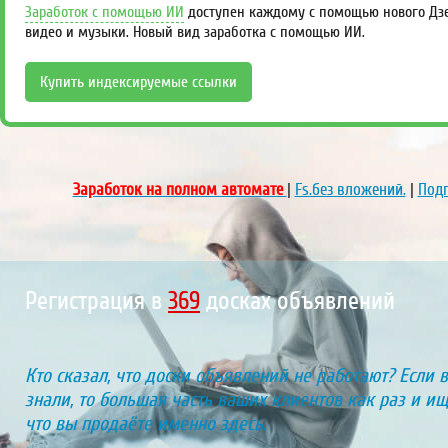
Заработок с помощью ИИ
доступен каждому с помощью нового Дзен
видео и музыки. Новый вид заработка с помощью ИИ.
Купить индексируемые ссылки
Заработок на полном автомате
|
Fs.без вложений.
|
Подп
Регистрация в
424
досках объявлений
Кто сказал, что доски объявлений не работают? Если 
знали, то большая часть ваших клиентов как раз и ищу
что вы продаёте именно здесь.