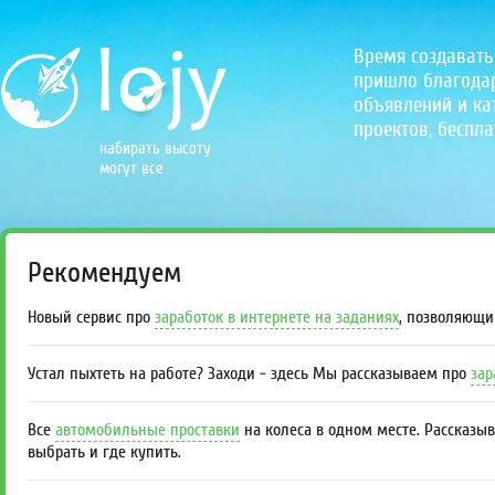
Время создавать
пришло благодаря
объявлений и кат
проектов, беспла
набирать высоту
могут все
Рекомендуем
Новый сервис про
заработок в интернете на заданиях
, позволяющи
Устал пыхтеть на работе? Заходи - здесь Мы рассказываем про
зар
Все
автомобильные проставки
на колеса в одном месте. Рассказы
выбрать и где купить.