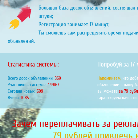
Большая база досок объявлений, состоящая и
штуки;
Регистрация занимает 17 минут;
Ты сможешь сам распределять время подач
объявлений.
Статистика системы:
Попробуй за 17
Всего досок объявлений:
424
Напоминаем,
что доб
Участников системы:
516517
объявление в нашу б
Сегодня новых:
804
вы можете
за 79 руб
Вчера:
1248
гарантируем качество
Зачем переплачивать за рекла
79 рублей привлечь 