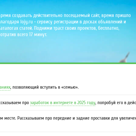
Время создавать действительно посещаемый сайт, время пришло
лагодаря lojy.ru - сервису регистрации в досках объявлений и
аталогах статей. Подними траст своих проектов, бесплатно,
отратив всего 17 минут.
даниях
, позволяющий вступить в «семью».
ассказываем про
заработок в интернете в 2025 году
, попробуй его в дей
м месте. Рассказываем про передние и задние проставки для увеличе