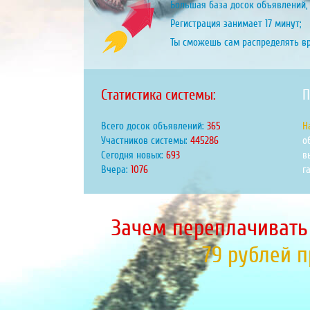
Большая база досок объявлений, 
Регистрация занимает 17 минут;
Ты сможешь сам распределять в
Статистика системы:
П
Всего досок объявлений:
431
Н
Участников системы:
525495
о
Сегодня новых:
818
в
Вчера:
1270
г
Зачем переплачивать
79 рублей 