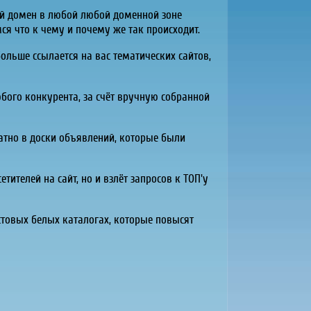
ой домен в любой любой доменной зоне
я что к чему и почему же так происходит.
ольше ссылается на вас тематических сайтов,
ого конкурента, за счёт вручную собранной
латно в доски объявлений, которые были
тителей на сайт, но и взлёт запросов к ТОП'у
стовых белых каталогах, которые повысят