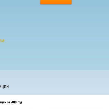
ице
ации
ации за 2018 год