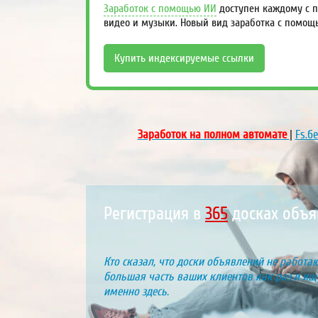
Заработок с помощью ИИ
доступен каждому с п
видео и музыки. Новый вид заработка с помощ
Купить индексируемые ссылки
Заработок на полном автомате
|
Fs.б
Регистрация в
431
досках объя
Кто сказал, что доски объявлений не работаю
большая часть ваших клиентов как раз и ищу
именно здесь.