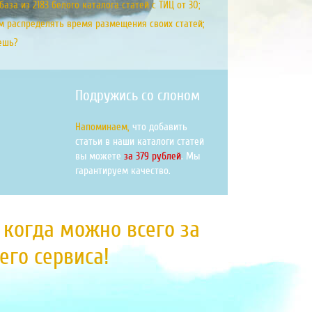
аза из 2183 белого каталога статей с ТИЦ от 30;
м распределять время размещения своих статей;
ешь?
Подружись со слоном
Напоминаем,
что добавить
статьи в наши каталоги статей
вы можете
за 379 рублей
. Мы
гарантируем качество.
, когда можно всего за
го сервиса!