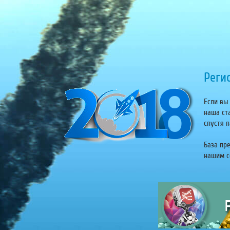
Регис
Если вы 
наша ст
спустя п
База пр
нашим се