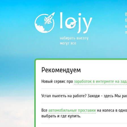
б
к
п
набирать высоту
могут все
Рекомендуем
Новый сервис про
заработок в интернете на за
Устал пыхтеть на работе? Заходи - здесь Мы р
Все
автомобильные проставки
на колеса в одно
выбрать и где купить.