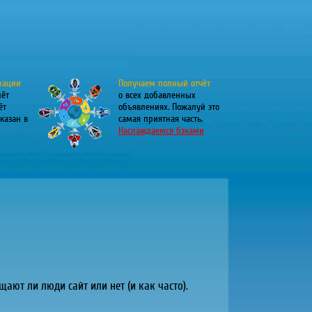
рации
Получаем полный отчёт
лёт
о всех добавленных
ёт
объявлениях. Пожалуй это
казан в
самая приятная часть.
Наслаждаемся бэками
ают ли люди сайт или нет (и как часто).