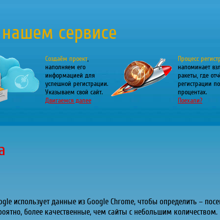
 нашем сервисе
Создаём проект
,
Процесс регист
наполняем его
напоминает вз
информацией для
ракеты, где отч
успешной регистрации.
регистрации по
Указываем свой сайт.
процентах.
Двигаемся далее
Поехали?
а
gle использует данные из Google Chrome, чтобы определить – посещ
оятно, более качественные, чем сайты с небольшим количеством.