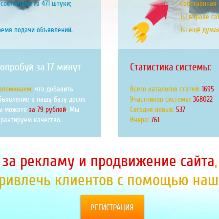
состоящая из 471 штуки;
Собственная б
Ты вправе са
ремя подачи объявлений.
Ты ещё дума
опробуй за 17 минут
Статистика системы:
апоминаем,
что добавить
Всего каталогов статей:
2000
бъявление в нашу базу досок
Участников системы:
434314
ы можете
за 79 рублей
. Мы
Сегодня новых:
634
арантируем качество.
Вчера:
899
 за рекламу и продвижение сайта
привлечь клиентов с помощью наше
РЕГИСТРАЦИЯ