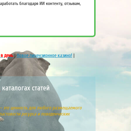
работать благодаря ИИ контенту, отзывам,
 в день
|
Новое лицензионное казино!
|
0
каталогах статей
 – это ценность для любого размещаемого
растовости ресурса и поведенческих