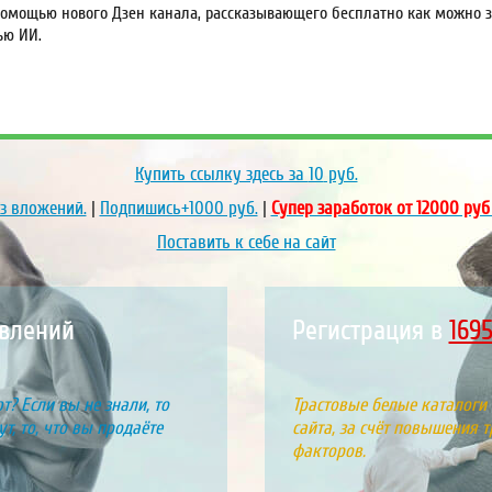
омощью нового Дзен канала, рассказывающего бесплатно как можно за
ью ИИ.
Купить ссылку здесь за
10
руб.
ез вложений.
|
Подпишись+1000 руб.
|
Супер заработок от 12000 руб
Поставить к себе на сайт
влений
Регистрация в
200
т? Если вы не знали, то
Трастовые белые каталоги
т, то, что вы продаёте
сайта, за счёт повышения т
факторов.