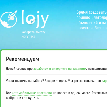
Время создавать
пришло благодаря
объявлений и кат
проектов, беспла
набирать высоту
могут все
Рекомендуем
Новый сервис про
заработок в интернете на заданиях
, позволяющи
Устал пыхтеть на работе? Заходи - здесь Мы рассказываем про
зар
Все
автомобильные проставки
на колеса в одном месте. Рассказы
выбрать и где купить.