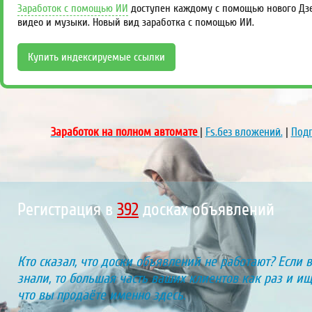
Заработок с помощью ИИ
доступен каждому с помощью нового Дзен
видео и музыки. Новый вид заработка с помощью ИИ.
Купить индексируемые ссылки
Заработок на полном автомате
|
Fs.без вложений.
|
Подп
Регистрация в
444
досках объявлений
Кто сказал, что доски объявлений не работают? Если 
знали, то большая часть ваших клиентов как раз и ищу
что вы продаёте именно здесь.