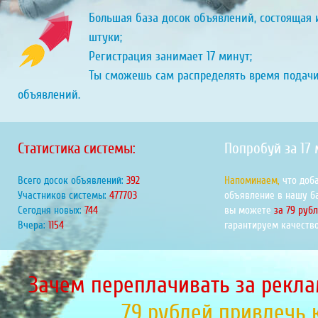
Большая база досок объявлений, состоящая и
штуки;
Регистрация занимает 17 минут;
Ты сможешь сам распределять время подач
объявлений.
Статистика системы:
Попробуй за 17
Всего досок объявлений:
444
Напоминаем,
что доб
Участников системы:
541393
объявление в нашу б
Сегодня новых:
843
вы можете
за 79 руб
Вчера:
1308
гарантируем качество
Зачем переплачивать за рекла
79 рублей привлечь 