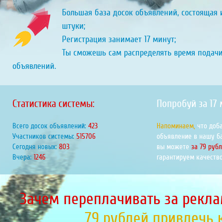
Большая база досок объявлений, состоящая и
штуки;
Регистрация занимает 17 минут;
Ты сможешь сам распределять время подач
объявлений.
Статистика системы:
Попробуй за 17
Всего досок объявлений:
463
Напоминаем,
что доб
Участников системы:
564881
объявление в нашу б
Сегодня новых:
879
вы можете
за 79 руб
Вчера:
1365
гарантируем качество
Зачем переплачивать за рекла
79 рублей привлечь 