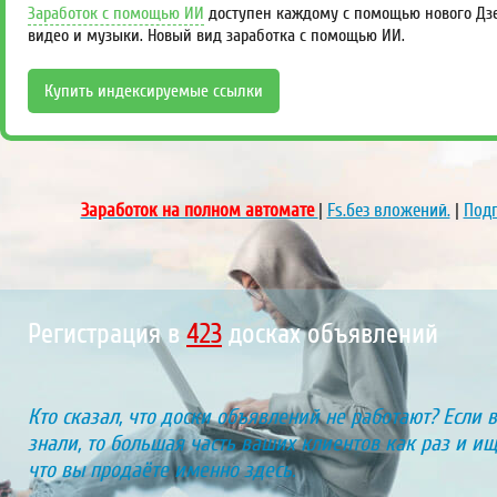
Заработок с помощью ИИ
доступен каждому с помощью нового Дзен
видео и музыки. Новый вид заработка с помощью ИИ.
Купить индексируемые ссылки
Заработок на полном автомате
|
Fs.без вложений.
|
Подп
Регистрация в
463
досках объявлений
Кто сказал, что доски объявлений не работают? Если 
знали, то большая часть ваших клиентов как раз и ищу
что вы продаёте именно здесь.