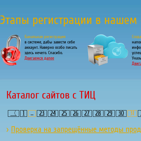
Этапы регистрации в нашем 
Банальная регистрация
Созд
в системе, дабы завести себе
напо
аккаунт. Наверно особо писать
инфо
здесь нечего. Спасибо.
успе
Двигаемся далее
Указы
Двиг
Каталог сайтов с ТИЦ
〈
1
...
23
24
25
26
27
28
29
30
31
›
Проверка на запрещённые методы прод