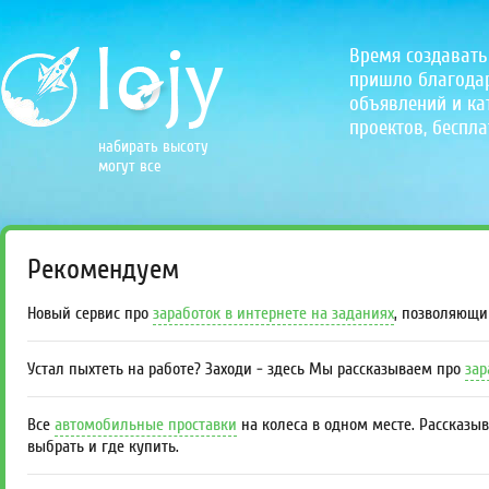
Время создавать
пришло благодаря
объявлений и кат
проектов, беспла
набирать высоту
могут все
Рекомендуем
Новый сервис про
заработок в интернете на заданиях
, позволяющи
Устал пыхтеть на работе? Заходи - здесь Мы рассказываем про
зар
Все
автомобильные проставки
на колеса в одном месте. Рассказы
выбрать и где купить.