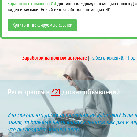
Заработок с помощью ИИ
доступен каждому с помощью нового Дзен
видео и музыки. Новый вид заработка с помощью ИИ.
Купить индексируемые ссылки
Заработок на полном автомате
|
Fs.без вложений.
|
Подп
Регистрация в
459
досках объявлений
Кто сказал, что доски объявлений не работают? Если 
знали, то большая часть ваших клиентов как раз и ищу
что вы продаёте именно здесь.