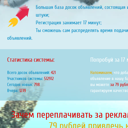
Большая база досок объявлений, состоящая и
штуки;
Регистрация занимает 17 минут;
Ты сможешь сам распределять время подач
объявлений.
Статистика системы:
Попробуй за 17
Всего досок объявлений:
459
Напоминаем,
что доб
Участников системы:
559739
объявление в нашу б
Сегодня новых:
871
вы можете
за 79 руб
Вчера:
1352
гарантируем качество
Зачем переплачивать за рекла
79 рублей привлечь 