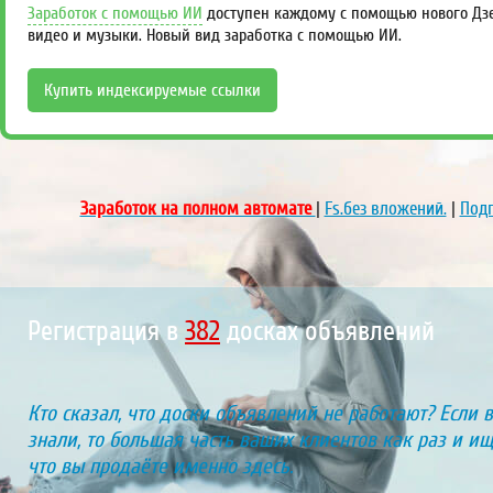
Заработок с помощью ИИ
доступен каждому с помощью нового Дзен
видео и музыки. Новый вид заработка с помощью ИИ.
Купить индексируемые ссылки
Заработок на полном автомате
|
Fs.без вложений.
|
Подп
Регистрация в
436
досках объявлений
Кто сказал, что доски объявлений не работают? Если 
знали, то большая часть ваших клиентов как раз и ищу
что вы продаёте именно здесь.