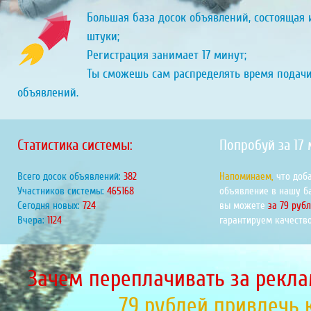
Большая база досок объявлений, состоящая и
штуки;
Регистрация занимает 17 минут;
Ты сможешь сам распределять время подач
объявлений.
Статистика системы:
Попробуй за 17
Всего досок объявлений:
436
Напоминаем,
что доб
Участников системы:
531544
объявление в нашу б
Сегодня новых:
827
вы можете
за 79 руб
Вчера:
1284
гарантируем качество
Зачем переплачивать за рекла
79 рублей привлечь 