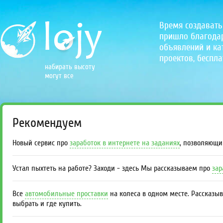
Время создавать
пришло благодаря
объявлений и кат
проектов, беспла
набирать высоту
могут все
Рекомендуем
Новый сервис про
заработок в интернете на заданиях
, позволяющи
Устал пыхтеть на работе? Заходи - здесь Мы рассказываем про
зар
Все
автомобильные проставки
на колеса в одном месте. Рассказы
выбрать и где купить.