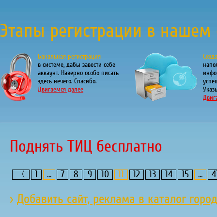
Этапы регистрации в нашем 
Банальная регистрация
Созд
в системе, дабы завести себе
напо
аккаунт. Наверно особо писать
инфо
здесь нечего. Спасибо.
успе
Двигаемся далее
Указы
Двиг
Поднять ТИЦ бесплатно
〈
1
...
7
8
9
10
11
12
13
14
15
...
4
›
Добавить сайт, реклама в каталог горо