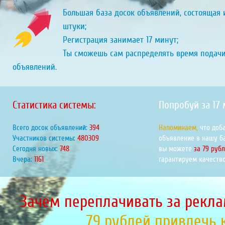
Большая база досок объявлений, состоящая и
штуки;
Регистрация занимает 17 минут;
Ты сможешь сам распределять время подач
объявлений.
Статистика системы:
Попробуй за 17
Всего досок объявлений:
447
Напоминаем,
что доб
Участников системы:
545056
объявление в нашу б
Сегодня новых:
848
вы можете
за 79 руб
Вчера:
1317
гарантируем качество
Зачем переплачивать за рекла
79 рублей привлечь 