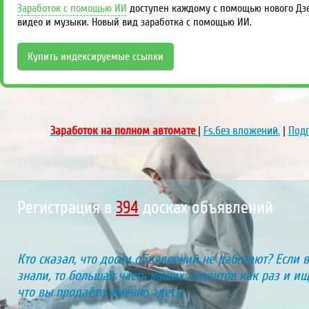
Заработок с помощью ИИ
доступен каждому с помощью нового Дзен
видео и музыки. Новый вид заработка с помощью ИИ.
Купить индексируемые ссылки
Заработок на полном автомате
|
Fs.без вложений.
|
Подп
Регистрация в
447
досках объявлений
Кто сказал, что доски объявлений не работают? Если 
знали, то большая часть ваших клиентов как раз и ищу
что вы продаёте именно здесь.