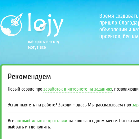
Время создавать
пришло благодаря
объявлений и кат
проектов, беспла
набирать высоту
могут все
Рекомендуем
Новый сервис про
заработок в интернете на заданиях
, позволяющи
Устал пыхтеть на работе? Заходи - здесь Мы рассказываем про
зар
Все
автомобильные проставки
на колеса в одном месте. Рассказы
выбрать и где купить.