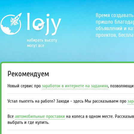
Время создавать
пришло благодаря
объявлений и кат
проектов, беспла
набирать высоту
могут все
Рекомендуем
Новый сервис про
заработок в интернете на заданиях
, позволяющи
Устал пыхтеть на работе? Заходи - здесь Мы рассказываем про
зар
Все
автомобильные проставки
на колеса в одном месте. Рассказы
выбрать и где купить.