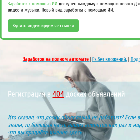
Заработок с помощью ИИ
доступен каждому с помощью нового Дзен
видео и музыки. Новый вид заработка с помощью ИИ.
Купить индексируемые ссылки
Заработок на полном автомате
|
Fs.без вложений.
|
Подп
Регистрация в
449
досках объявлений
Кто сказал, что доски объявлений не работают? Если 
знали, то большая часть ваших клиентов как раз и ищу
что вы продаёте именно здесь.