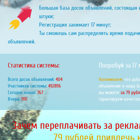
Большая база досок объявлений, состоящая и
штуки;
Регистрация занимает 17 минут;
Ты сможешь сам распределять время подач
объявлений.
Статистика системы:
Попробуй за 17
Всего досок объявлений:
449
Напоминаем,
что доб
Участников системы:
547431
объявление в нашу б
Сегодня новых:
852
вы можете
за 79 руб
Вчера:
1323
гарантируем качество
Зачем переплачивать за рекла
79 рублей привлечь 