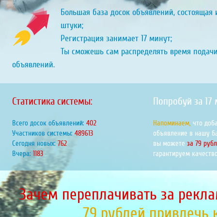
Большая база досок объявлений, состоящая и
штуки;
Регистрация занимает 17 минут;
Ты сможешь сам распределять время подач
объявлений.
Статистика системы:
Попробуй за 17
Всего досок объявлений:
448
Напоминаем,
что доб
Участников системы:
546026
объявление в нашу б
Сегодня новых:
850
вы можете
за 79 руб
Вчера:
1319
гарантируем качество
Зачем переплачивать за рекла
79 рублей привлечь 