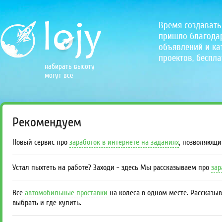
Время создавать
пришло благодаря
объявлений и кат
проектов, беспла
набирать высоту
могут все
Рекомендуем
Новый сервис про
заработок в интернете на заданиях
, позволяющи
Устал пыхтеть на работе? Заходи - здесь Мы рассказываем про
зар
Все
автомобильные проставки
на колеса в одном месте. Рассказы
выбрать и где купить.