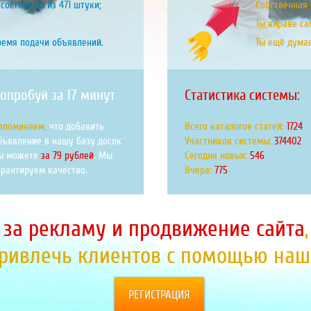
состоящая из 471 штуки;
Собственная б
Ты вправе са
ремя подачи объявлений.
Ты ещё дума
опробуй за 17 минут
Статистика системы:
апоминаем,
что добавить
Всего каталогов статей:
1999
бъявление в нашу базу досок
Участников системы:
434108
ы можете
за 79 рублей
. Мы
Сегодня новых:
633
арантируем качество.
Вчера:
898
 за рекламу и продвижение сайта
привлечь клиентов с помощью наше
РЕГИСТРАЦИЯ