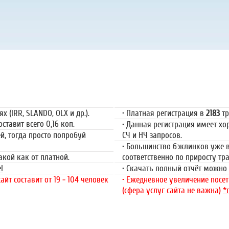
ация
Пла
 (IRR, SLANDO, OLX и др.).
• Платная регистрация в
2183
тр
ставит всего 0,16 коп.
• Данная регистрация имеет х
ей, тогда просто попробуй
СЧ и НЧ запросов.
• Большинство бэклинков уже в
такой как от платной.
соответственно по приросту т
l
• Скачать полный отчёт можно 
йт составит от 19 - 104 человек
• Ежедневное увеличение посети
(сфера услуг сайта не важна)
*