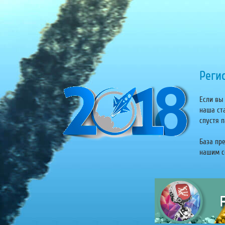
Регис
Если вы 
наша ст
спустя п
База пр
нашим се