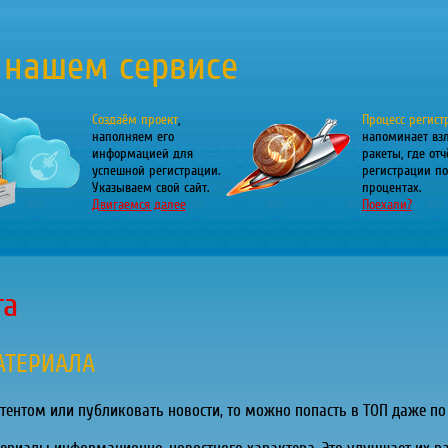
 нашем сервисе
Создаём проект
,
Процесс регист
наполняем его
напоминает вз
информацией для
ракеты, где отч
успешной регистрации.
регистрации по
Указываем свой сайт.
процентах.
Двигаемся далее
Поехали?
га
АТЕРИАЛА
тентом или публиковать новости, то можно попасть в ТОП даже п