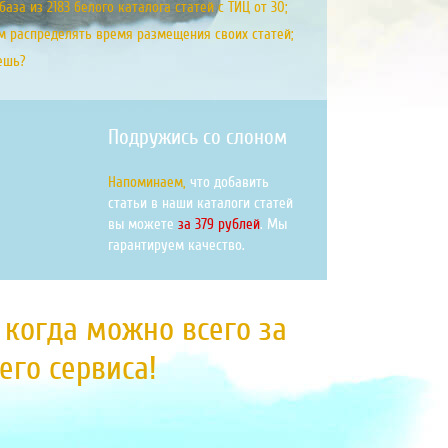
аза из 2183 белого каталога статей с ТИЦ от 30;
м распределять время размещения своих статей;
ешь?
Подружись со слоном
Напоминаем,
что добавить
статьи в наши каталоги статей
вы можете
за 379 рублей
. Мы
гарантируем качество.
, когда можно всего за
го сервиса!