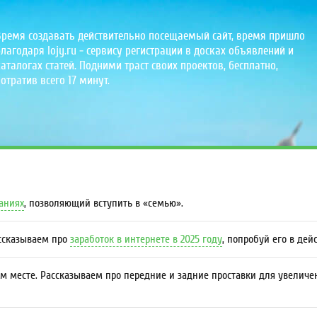
Время создавать действительно посещаемый сайт, время пришло
лагодаря lojy.ru - сервису регистрации в досках объявлений и
аталогах статей. Подними траст своих проектов, бесплатно,
отратив всего 17 минут.
даниях
, позволяющий вступить в «семью».
ассказываем про
заработок в интернете в 2025 году
, попробуй его в дей
м месте. Рассказываем про передние и задние проставки для увеличе