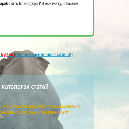
работать благодаря ИИ контенту, отзывам,
 в день
|
Новое лицензионное казино!
|
9
каталогах статей
 – это ценность для любого размещаемого
растовости ресурса и поведенческих