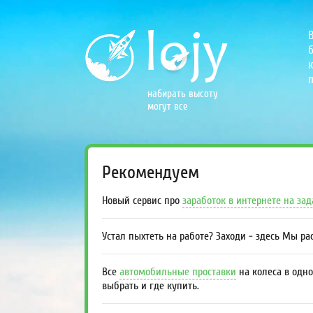
б
к
п
набирать высоту
могут все
Рекомендуем
Новый сервис про
заработок в интернете на за
Устал пыхтеть на работе? Заходи - здесь Мы р
Все
автомобильные проставки
на колеса в одно
выбрать и где купить.