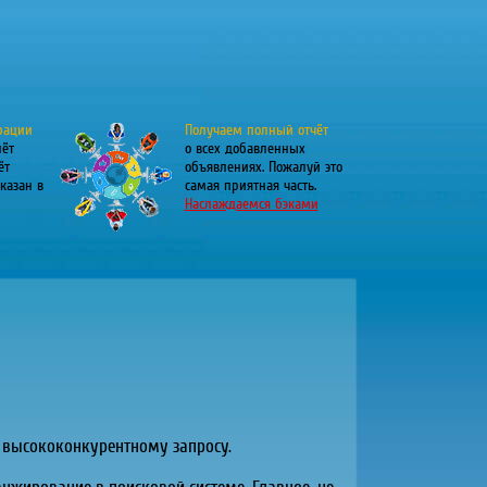
рации
Получаем полный отчёт
лёт
о всех добавленных
ёт
объявлениях. Пожалуй это
казан в
самая приятная часть.
Наслаждаемся бэками
о высококонкурентному запросу.