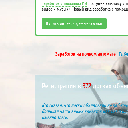
Заработок с помощью ИИ
доступен каждому с п
видео и музыки. Новый вид заработка с помощ
Купить индексируемые ссылки
Заработок на полном автомате
|
Fs.б
Регистрация в
431
досках объя
Кто сказал, что доски объявлений не работаю
большая часть ваших клиентов как раз и ищу
именно здесь.