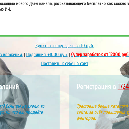
омощью нового Дзен канала, рассказывающего бесплатно как можно за
ью ИИ.
Купить ссылку здесь за
10
руб.
ез вложений.
|
Подпишись+1000 руб.
|
Супер заработок от 12000 руб
Поставить к себе на сайт
влений
Регистрация в
199
т? Если вы не знали, то
Трастовые белые каталоги
т, то, что вы продаёте
сайта, за счёт повышения т
факторов.