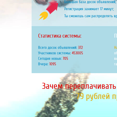
Большая база досок объявлений, 
Регистрация занимает 17 минут;
Ты сможешь сам распределять в
Статистика системы:
П
Всего досок объявлений:
431
Н
Участников системы:
525245
о
Сегодня новых:
817
в
Вчера:
1269
г
Зачем переплачивать
79 рублей 