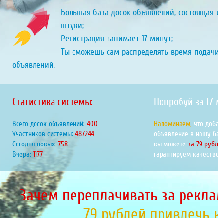
Большая база досок объявлений, состоящая и
штуки;
Регистрация занимает 17 минут;
Ты сможешь сам распределять время подач
объявлений.
Статистика системы:
Попробуй за 17
Всего досок объявлений:
448
Напоминаем,
что доб
Участников системы:
545485
объявление в нашу б
Сегодня новых:
849
вы можете
за 79 руб
Вчера:
1318
гарантируем качество
Зачем переплачивать за рекла
79 рублей привлечь 