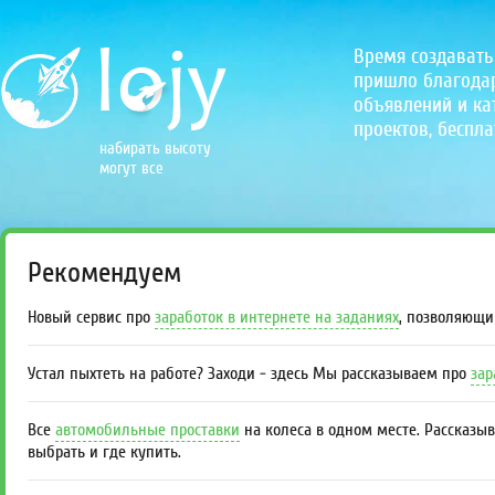
Время создавать
пришло благодаря
объявлений и кат
проектов, беспла
набирать высоту
могут все
Рекомендуем
Новый сервис про
заработок в интернете на заданиях
, позволяющи
Устал пыхтеть на работе? Заходи - здесь Мы рассказываем про
зар
Все
автомобильные проставки
на колеса в одном месте. Рассказы
выбрать и где купить.