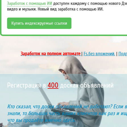
Заработок с помощью ИИ
доступен каждому с помощью нового Дзен
видео и музыки. Новый вид заработка с помощью ИИ.
Купить индексируемые ссылки
Заработок на полном автомате
|
Fs.без вложений.
|
Подп
Регистрация в
448
досках объявлений
Кто сказал, что доски объявлений не работают? Если 
знали, то большая часть ваших клиентов как раз и ищу
что вы продаёте именно здесь.