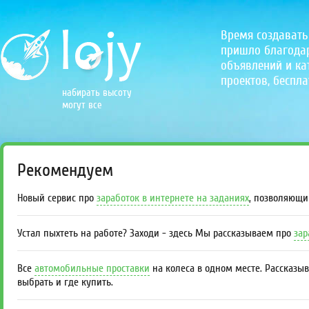
Время создавать
пришло благодаря
объявлений и кат
проектов, беспла
набирать высоту
могут все
Рекомендуем
Новый сервис про
заработок в интернете на заданиях
, позволяющи
Устал пыхтеть на работе? Заходи - здесь Мы рассказываем про
зар
Все
автомобильные проставки
на колеса в одном месте. Рассказы
выбрать и где купить.