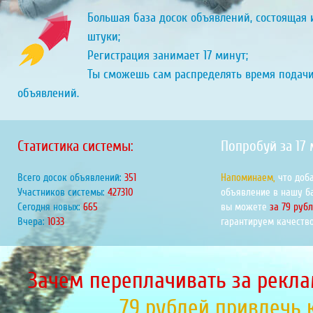
Большая база досок объявлений, состоящая и
штуки;
Регистрация занимает 17 минут;
Ты сможешь сам распределять время подач
объявлений.
Статистика системы:
Попробуй за 17
Всего досок объявлений:
416
Напоминаем,
что доб
Участников системы:
507034
объявление в нашу б
Сегодня новых:
789
вы можете
за 79 руб
Вчера:
1225
гарантируем качество
Зачем переплачивать за рекла
79 рублей привлечь 