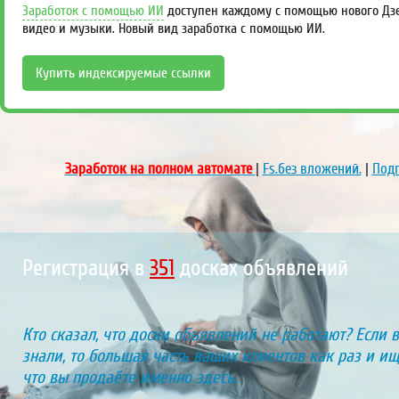
Заработок с помощью ИИ
доступен каждому с помощью нового Дзен
видео и музыки. Новый вид заработка с помощью ИИ.
Купить индексируемые ссылки
Заработок на полном автомате
|
Fs.без вложений.
|
Подп
Регистрация в
416
досках объявлений
Кто сказал, что доски объявлений не работают? Если 
знали, то большая часть ваших клиентов как раз и ищу
что вы продаёте именно здесь.