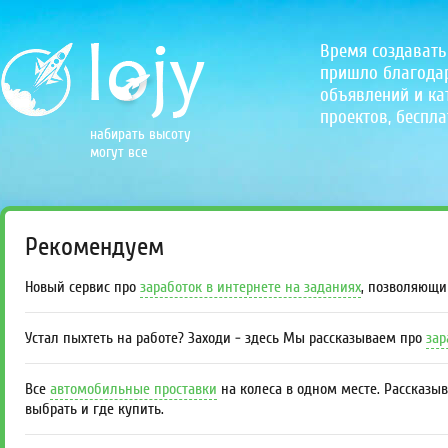
Время создавать
пришло благодаря
объявлений и кат
проектов, беспла
набирать высоту
могут все
Рекомендуем
Новый сервис про
заработок в интернете на заданиях
, позволяющи
Устал пыхтеть на работе? Заходи - здесь Мы рассказываем про
зар
Все
автомобильные проставки
на колеса в одном месте. Рассказы
выбрать и где купить.