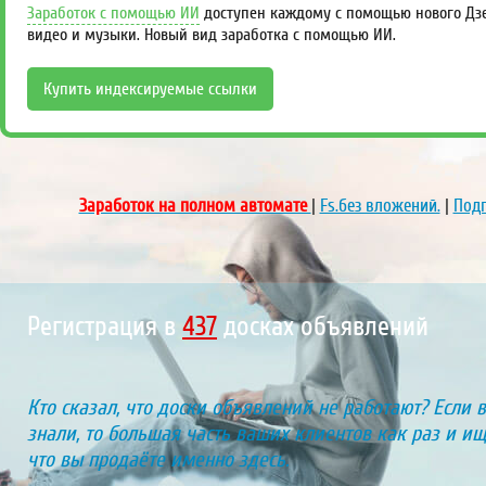
Заработок с помощью ИИ
доступен каждому с помощью нового Дзен
видео и музыки. Новый вид заработка с помощью ИИ.
Купить индексируемые ссылки
Заработок на полном автомате
|
Fs.без вложений.
|
Подп
Регистрация в
469
досках объявлений
Кто сказал, что доски объявлений не работают? Если 
знали, то большая часть ваших клиентов как раз и ищу
что вы продаёте именно здесь.