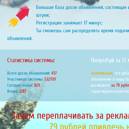
Большая база досок объявлений, состоящая и
штуки;
Регистрация занимает 17 минут;
Ты сможешь сам распределять время подач
объявлений.
Статистика системы:
Попробуй за 17
Всего досок объявлений:
469
Напоминаем,
что доб
Участников системы:
571151
объявление в нашу б
Сегодня новых:
889
вы можете
за 79 руб
Вчера:
1380
гарантируем качество
Зачем переплачивать за рекла
79 рублей привлечь 