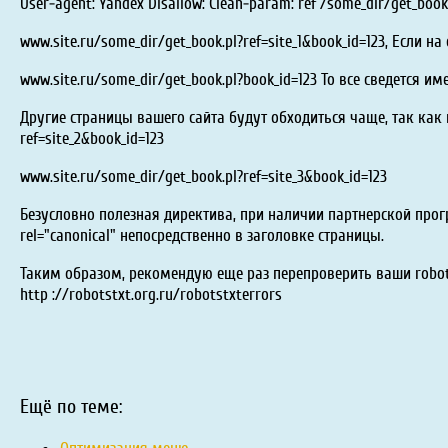
User-agent: Yandex Disallow: Clean-param: ref /some_dir/get_boo
www.site.ru/some_dir/get_book.pl?ref=site_1&book_id=123, Если н
www.site.ru/some_dir/get_book.pl?book_id=123 То все сведется и
Другие страницы вашего сайта будут обходиться чаще, так как 
ref=site_2&book_id=123
www.site.ru/some_dir/get_book.pl?ref=site_3&book_id=123
Безусловно полезная директива, при наличии партнерской прог
rel="canonical" непосредственно в заголовке страницы.
Таким образом, рекомендую еще раз перепроверить ваши robots
http ://robotstxt.org.ru/robotstxterrors
Ещё по теме: