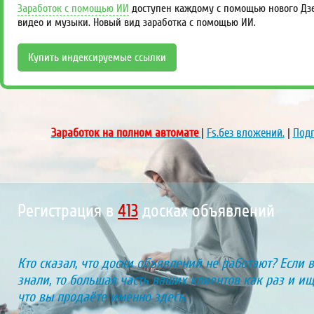
Заработок с помощью ИИ
доступен каждому с помощью нового Дзен
видео и музыки. Новый вид заработка с помощью ИИ.
Купить индексируемые ссылки
Заработок на полном автомате
|
Fs.без вложений.
|
Подп
Регистрация в
455
досках объявлений
Кто сказал, что доски объявлений не работают? Если 
знали, то большая часть ваших клиентов как раз и ищу
что вы продаёте именно здесь.