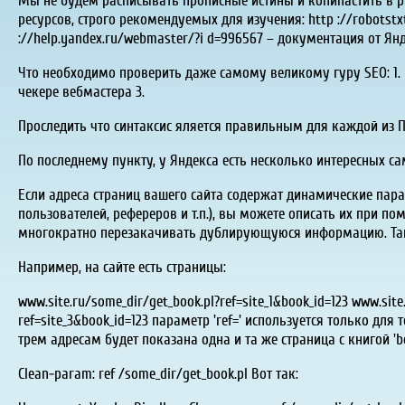
Мы не будем расписывать прописные истины и копипастить в ру
ресурсов, строго рекомендуемых для изучения: http ://robotst
://help.yandex.ru/webmaster/?i d=996567 – документация от Янд
Что необходимо проверить даже самому великому гуру SEO: 1. Н
чекере вебмастера 3.
Проследить что синтаксис яляется правильным для каждой из 
По последнему пункту, у Яндекса есть несколько интересных с
Если адреса страниц вашего сайта содержат динамические пара
пользователей, рефереров и т.п.), вы можете описать их при по
многократно перезакачивать дублирующуюся информацию. Таким
Например, на сайте есть страницы:
www.site.ru/some_dir/get_book.pl?ref=site_1&book_id=123 www.site
ref=site_3&book_id=123 параметр 'ref=' используется только для
трем адресам будет показана одна и та же страница с книгой 'book
Clean-param: ref /some_dir/get_book.pl Вот так: