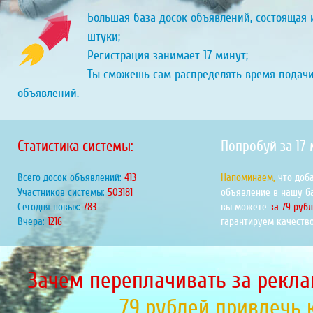
Большая база досок объявлений, состоящая и
штуки;
Регистрация занимает 17 минут;
Ты сможешь сам распределять время подач
объявлений.
Статистика системы:
Попробуй за 17
Всего досок объявлений:
455
Напоминаем,
что доб
Участников системы:
554316
объявление в нашу б
Сегодня новых:
863
вы можете
за 79 руб
Вчера:
1339
гарантируем качество
Зачем переплачивать за рекла
79 рублей привлечь 