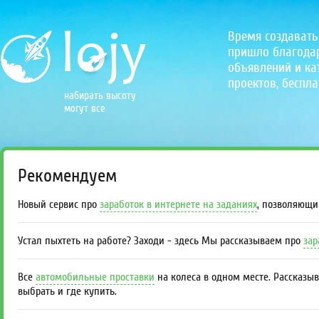
Время создавать
пришло благодаря
объявлений и кат
проектов, беспла
набирать высоту
могут все
Рекомендуем
Новый сервис про
заработок в интернете на заданиях
, позволяющи
Устал пыхтеть на работе? Заходи - здесь Мы рассказываем про
зар
Все
автомобильные проставки
на колеса в одном месте. Рассказы
выбрать и где купить.