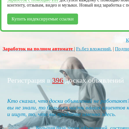
контенту, отзывам, видео и музыки. Новый вид заработка с
Купить индексируемые ссылки
К
Заработок на полном автомате
|
Fs.без вложений.
|
Подпи
Регистрация в
445
досках объявлений
Кто сказал, что доски объявлений не работают
вы не знали, то большая часть ваших клиентов к
и ищут, то, что вы продаёте именно здесь.
Большая база досок объявлений, состоящ