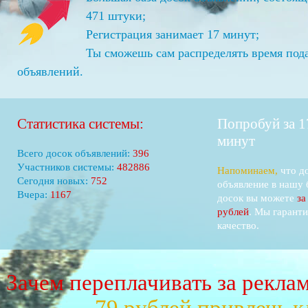
471 штуки;
Регистрация занимает 17 минут;
Ты сможешь сам распределять время под
объявлений.
Статистика системы:
Попробуй за 1
минут
Всего досок объявлений:
445
Участников системы:
542543
Напоминаем,
что д
Сегодня новых:
844
объявление в нашу 
Вчера:
1311
досок вы можете
за
рублей
. Мы гарант
качество.
Зачем переплачивать за рекла