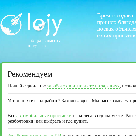
Время создават
пришло благодар
досках объявле
своих проектов,
набирать высоту
могут все
Рекомендуем
Новый сервис про
заработок в интернете на заданиях
, позво
Устал пыхтеть на работе? Заходи - здесь Мы рассказываем п
Все
автомобильные проставки
на колеса в одном месте. Рас
разболтовки: как выбрать и где купить.
Заработок с помощью ИИ
доступен каждому с помощью новог