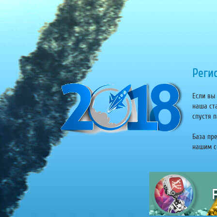
Регис
Если вы 
наша ст
спустя п
База пр
нашим се