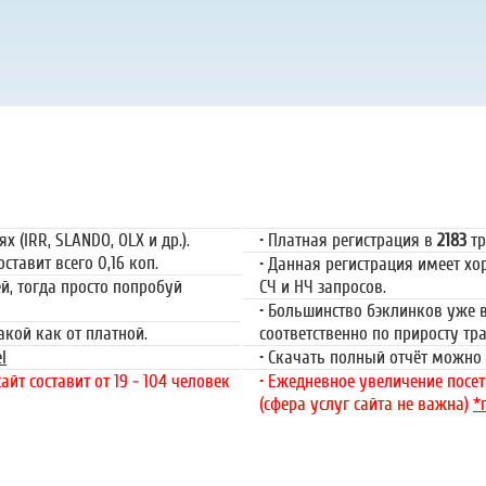
ация
Пла
 (IRR, SLANDO, OLX и др.).
• Платная регистрация в
2183
тр
ставит всего 0,16 коп.
• Данная регистрация имеет х
ей, тогда просто попробуй
СЧ и НЧ запросов.
• Большинство бэклинков уже в
такой как от платной.
соответственно по приросту т
l
• Скачать полный отчёт можно 
йт составит от 19 - 104 человек
• Ежедневное увеличение посети
(сфера услуг сайта не важна)
*