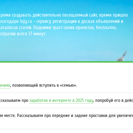
Время создавать действительно посещаемый сайт, время пришло
лагодаря lojy.ru - сервису регистрации в досках объявлений и
аталогах статей. Подними траст своих проектов, бесплатно,
отратив всего 17 минут.
даниях
, позволяющий вступить в «семью».
ассказываем про
заработок в интернете в 2025 году
, попробуй его в дей
м месте. Рассказываем про передние и задние проставки для увеличе