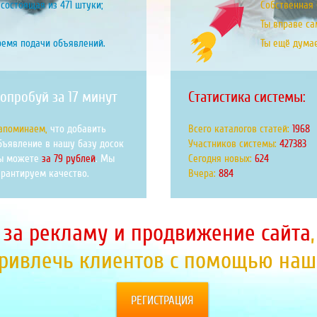
состоящая из 471 штуки;
Собственная б
Ты вправе са
ремя подачи объявлений.
Ты ещё дума
опробуй за 17 минут
Статистика системы:
апоминаем,
что добавить
Всего каталогов статей:
2143
бъявление в нашу базу досок
Участников системы:
465387
ы можете
за 79 рублей
. Мы
Сегодня новых:
679
арантируем качество.
Вчера:
963
 за рекламу и продвижение сайта
привлечь клиентов с помощью наше
РЕГИСТРАЦИЯ