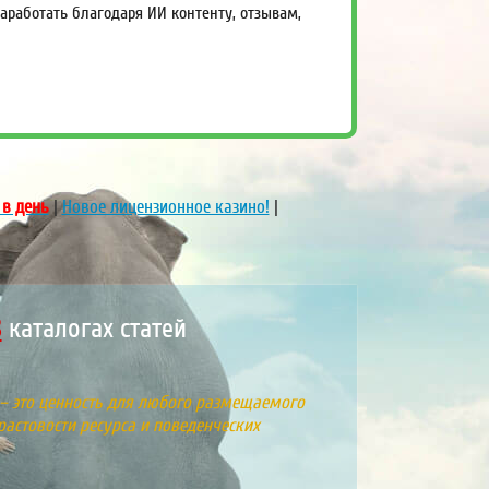
работать благодаря ИИ контенту, отзывам,
 в день
|
Новое лицензионное казино!
|
каталогах статей
 – это ценность для любого размещаемого
растовости ресурса и поведенческих