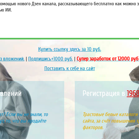
омощью нового Дзен канала, рассказывающего бесплатно как можно за
ью ИИ.
Купить ссылку здесь за
10
руб.
ез вложений.
|
Подпишись+1000 руб.
|
Супер заработок от 12000 руб
Поставить к себе на сайт
явлений
Регистрация в
2143
т? Если вы не знали, то
Трастовые белые каталоги
т, то, что вы продаёте
сайта, за счёт повышения т
факторов.