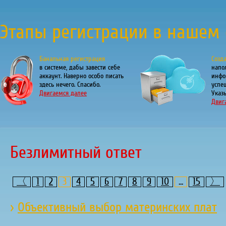
Этапы регистрации в нашем 
Банальная регистрация
Созд
в системе, дабы завести себе
напо
аккаунт. Наверно особо писать
инфо
здесь нечего. Спасибо.
успе
Двигаемся далее
Указы
Двиг
Безлимитный ответ
〈
1
2
3
4
5
6
7
8
9
10
...
15
〉
›
Объективный выбор материнских плат