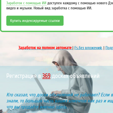
Заработок с помощью ИИ
доступен каждому с помощью нового Дзен
видео и музыки. Новый вид заработка с помощью ИИ.
Купить индексируемые ссылки
Заработок на полном автомате
|
Fs.без вложений.
|
Подп
Регистрация в
433
досках объявлений
Кто сказал, что доски объявлений не работают? Если 
знали, то большая часть ваших клиентов как раз и ищу
что вы продаёте именно здесь.