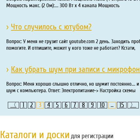
Мощность макс. (2 Ом):.... 300 Вт х 4 канала Мощность
›
Что случилось с ютубом?
Вопрос: У меня не грузит сайт youtube.com 2 день. Заходить про
помогите. И отпишите, может у кого тоже не работает? Кстати,
›
Как убрать шум при записи с микрофон
Вопрос: Меня хорошо слышно отлично, но шумит постоянно.... и
шум с компьютера. Ответ: Электропитание-> Настройка схемы
〈
1
2
3
4
5
6
7
8
9
10
...
15
〉
Каталоги и доски
для регистрации