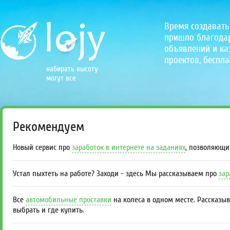
Время создавать
пришло благодаря
объявлений и кат
проектов, беспла
набирать высоту
могут все
Рекомендуем
Новый сервис про
заработок в интернете на заданиях
, позволяющи
Устал пыхтеть на работе? Заходи - здесь Мы рассказываем про
зар
Все
автомобильные проставки
на колеса в одном месте. Рассказы
выбрать и где купить.