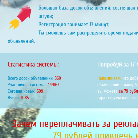
Большая база досок объявлений, состоящая и
штуки;
Регистрация занимает 17 минут;
Ты сможешь сам распределять время подач
объявлений.
Статистика системы:
Попробуй за 17
Всего досок объявлений:
433
Напоминаем,
что доб
Участников системы:
528008
объявление в нашу б
Сегодня новых:
822
вы можете
за 79 руб
Вчера:
1276
гарантируем качество
Зачем переплачивать за рекла
79 рублей привлечь 