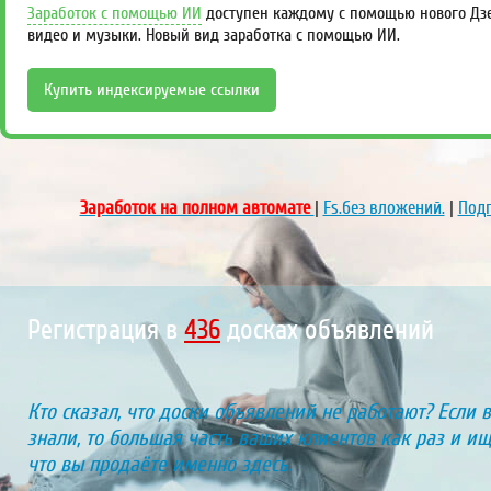
Заработок с помощью ИИ
доступен каждому с помощью нового Дзен
видео и музыки. Новый вид заработка с помощью ИИ.
Купить индексируемые ссылки
Заработок на полном автомате
|
Fs.без вложений.
|
Подп
Регистрация в
466
досках объявлений
Кто сказал, что доски объявлений не работают? Если 
знали, то большая часть ваших клиентов как раз и ищу
что вы продаёте именно здесь.