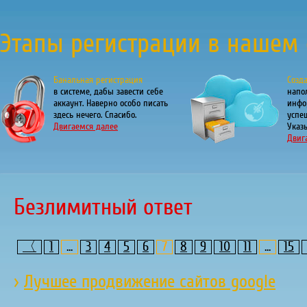
Этапы регистрации в нашем 
Банальная регистрация
Созд
в системе, дабы завести себе
напо
аккаунт. Наверно особо писать
инфо
здесь нечего. Спасибо.
успе
Двигаемся далее
Указы
Двиг
Безлимитный ответ
〈
1
...
3
4
5
6
7
8
9
10
11
...
15
›
Лучшее продвижение сайтов google