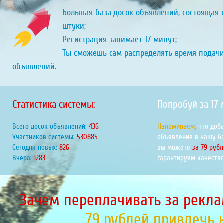
Большая база досок объявлений, состоящая и
штуки;
Регистрация занимает 17 минут;
Ты сможешь сам распределять время подач
объявлений.
Статистика системы:
Попробуй за 17
Всего досок объявлений:
466
Напоминаем,
что доб
Участников системы:
567959
объявление в нашу б
Сегодня новых:
884
вы можете
за 79 руб
Вчера:
1372
гарантируем качество
Зачем переплачивать за рекла
79 рублей привлечь 