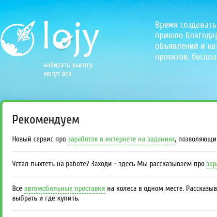
Время создавать
пришло благодаря
объявлений и кат
проектов, беспла
набирать высоту
могут все
Рекомендуем
Новый сервис про
заработок в интернете на заданиях
, позволяющи
Устал пыхтеть на работе? Заходи - здесь Мы рассказываем про
зар
Все
автомобильные проставки
на колеса в одном месте. Рассказы
выбрать и где купить.