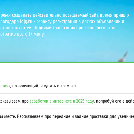
Время создавать действительно посещаемый сайт, время пришло
лагодаря lojy.ru - сервису регистрации в досках объявлений и
аталогах статей. Подними траст своих проектов, бесплатно,
отратив всего 17 минут.
даниях
, позволяющий вступить в «семью».
ассказываем про
заработок в интернете в 2025 году
, попробуй его в дей
м месте. Рассказываем про передние и задние проставки для увеличе