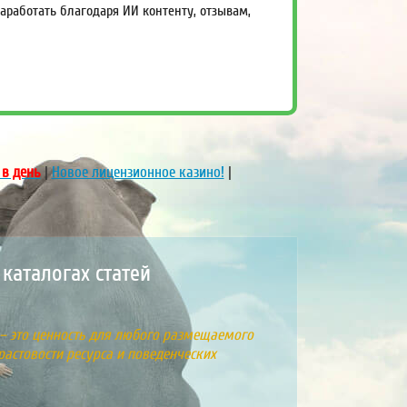
работать благодаря ИИ контенту, отзывам,
 в день
|
Новое лицензионное казино!
|
каталогах статей
 – это ценность для любого размещаемого
растовости ресурса и поведенческих