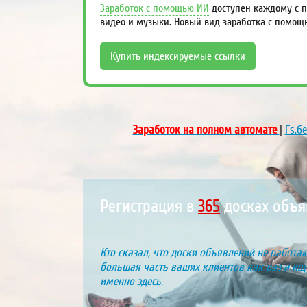
Заработок с помощью ИИ
доступен каждому с п
видео и музыки. Новый вид заработка с помощ
Купить индексируемые ссылки
Заработок на полном автомате
|
Fs.б
Регистрация в
423
досках объя
Кто сказал, что доски объявлений не работаю
большая часть ваших клиентов как раз и ищу
именно здесь.