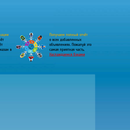
рации
Получаем полный отчёт
лёт
о всех добавленных
ёт
объявлениях. Пожалуй это
казан в
самая приятная часть.
Наслаждаемся бэками