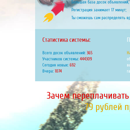
Большая база досок объявлений, 
Регистрация занимает 17 минут;
Ты сможешь сам распределять в
Статистика системы:
П
Всего досок объявлений:
423
Н
Участников системы:
515706
о
Сегодня новых:
803
в
Вчера:
1246
г
Зачем переплачивать
79 рублей 