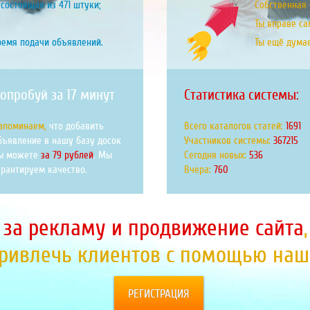
состоящая из 471 штуки;
Собственная б
Ты вправе са
ремя подачи объявлений.
Ты ещё дума
опробуй за 17 минут
Статистика системы:
апоминаем,
что добавить
Всего каталогов статей:
1963
бъявление в нашу базу досок
Участников системы:
426224
ы можете
за 79 рублей
. Мы
Сегодня новых:
622
арантируем качество.
Вчера:
882
 за рекламу и продвижение сайта
привлечь клиентов с помощью наше
РЕГИСТРАЦИЯ