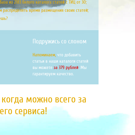
аза из 2183 белого каталога статей с ТИЦ от 30;
м распределять время размещения своих статей;
ешь?
Подружись со слоном
Напоминаем,
что добавить
статьи в наши каталоги статей
вы можете
за 379 рублей
. Мы
гарантируем качество.
, когда можно всего за
го сервиса!