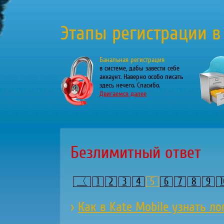
Этапы регистрации в
Банальная регистрация
в системе, дабы завести себе
аккаунт. Наверно особо писать
здесь нечего. Спасибо.
Двигаемся далее
Безлимитный ответ
〈
1
2
3
4
5
6
7
8
9
1
›
Как в Kate Mobile узнать л