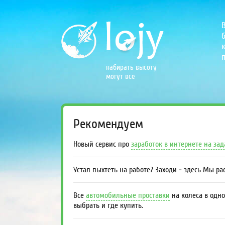
б
к
п
набирать высоту
могут все
Рекомендуем
Новый сервис про
заработок в интернете на за
Устал пыхтеть на работе? Заходи - здесь Мы р
Все
автомобильные проставки
на колеса в одно
выбрать и где купить.