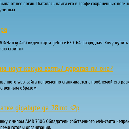
была от нее логин. Пыталась найти его в графе сохраненных логинов 
 учетных
ора
.30GHz озу 4гб) видео карта geforce 630. 64-разрядная. Хочу купить
наю стоит ли
на ноут какую взять? дорогая ли она?
ственного web-сайта непременно сталкивается с проблемой его рас
дственным образом
атке gigabyte ga-78lmt-s2p
еринку с чипом AMD 760G Обладатель собственного web-сайта непре
время готовы организации,