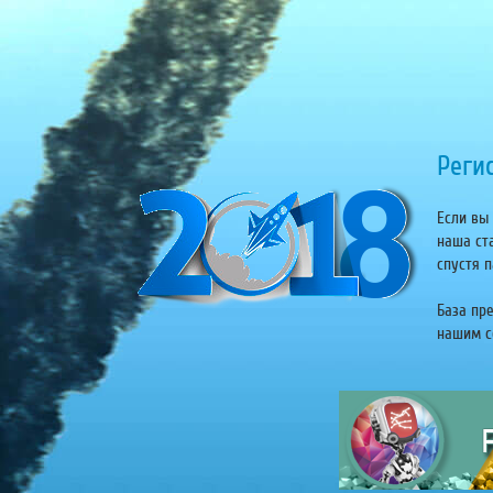
Регис
Если вы 
наша ст
спустя п
База пр
нашим се