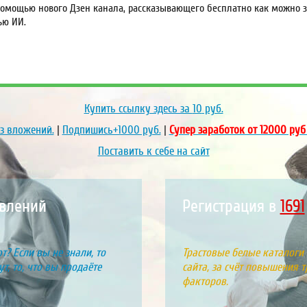
омощью нового Дзен канала, рассказывающего бесплатно как можно за
ью ИИ.
Купить ссылку здесь за
10
руб.
ез вложений.
|
Подпишись+1000 руб.
|
Супер заработок от 12000 руб
Поставить к себе на сайт
влений
Регистрация в
1963
т? Если вы не знали, то
Трастовые белые каталоги
т, то, что вы продаёте
сайта, за счёт повышения т
факторов.