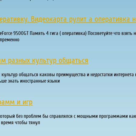
еративку. Видеокарта рулит а оперативка н
Force 9500GT Память 4 гига ( оперативка) Посоветуйте что взять н
епременно
ям разных культур общаться
х культур общаться каковы преимущества и недостатки интернета
ьше знать иностранные языки
рамм и игр
который без проблем бы справлялся с мощными программами как ( 
е время чтобы тянул