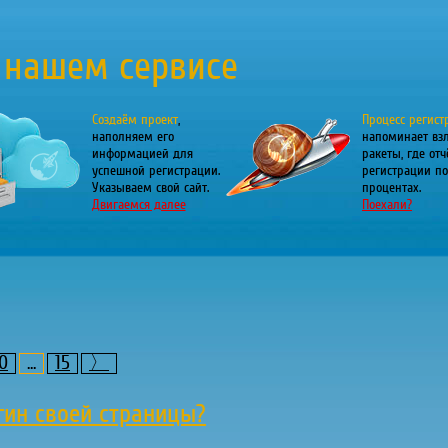
 нашем сервисе
Создаём проект
,
Процесс регист
наполняем его
напоминает вз
информацией для
ракеты, где отч
успешной регистрации.
регистрации по
Указываем свой сайт.
процентах.
Двигаемся далее
Поехали?
0
...
15
〉
огин своей страницы?